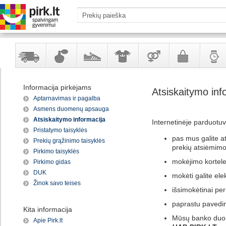
Yra
Kvepalai
Avalynė
Apranga
Prekės
Galanterija
Laikrod
Informacija pirkėjams
Atsiskaitymo inf
sandėlyje
ir
ir
suaugusiems
ir
Aptarnavimas ir pagalba
kosmetika
aksesuarai
papuoš
Asmens duomenų apsauga
Atsiskaitymo informacija
Internetinėje parduotuvė
Pristatymo taisyklės
pas mus galite at
Prekių grąžinimo taisyklės
prekių atsiėmimo
Pirkimo taisyklės
mokėjimo kortele
Pirkimo gidas
DUK
mokėti galite ele
Žinok savo teises
išsimokėtinai pe
paprastu pavedim
Kita informacija
Mūsų banko duo
Apie Pirk.lt