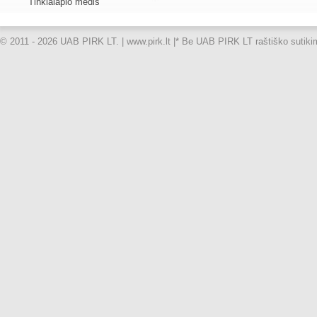
Tinklalapio medis
© 2011 - 2026 UAB PIRK LT. | www.pirk.lt |
* Be UAB PIRK LT raštiško sutikimo