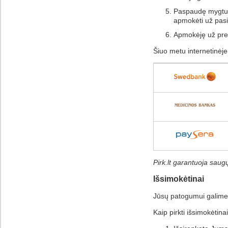
Paspaudę mygt
apmokėti už pasi
Apmokėję už prek
Šiuo metu internetinėje
Pirk.lt garantuoja saug
Išsimokėtinai
Jūsų patogumui galime p
Kaip pirkti išsimokėtina