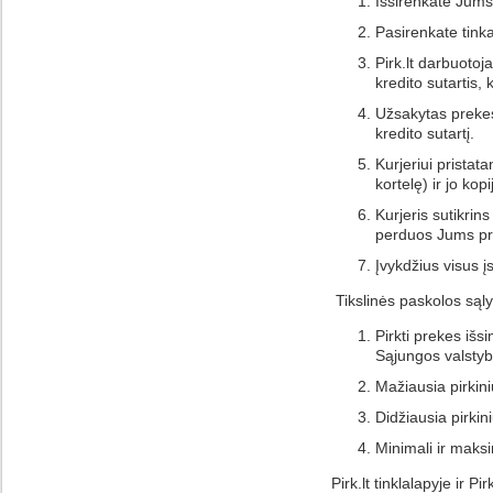
Išsirenkate Jums
Pasirenkate tink
Pirk.lt darbuotoj
kredito sutartis
Užsakytas prekes 
kredito sutartį.
Kurjeriui pristat
kortelę) ir jo ko
Kurjeris sutikrin
perduos Jums pre
Įvykdžius visus 
Tikslinės paskolos sąl
Pirkti prekes išs
Sąjungos valstyb
Mažiausia pirkin
Didžiausia pirki
Minimali ir maksi
Pirk.lt tinklalapyje ir 