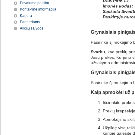
UAB PIRK LT
Privatumo politika
Įmonės kodas:
Kontaktinė informacija
Sąskaita Swed
Karjera
Paskirtyje nuro
Partneriams
Akcijų sąlygos
Grynaisiais pinigai
Pasirinkę šį mokėjimo b
Svarbu,
kad prekių pri
Jūsų prekės. Kurjerio v
užsakymo administravi
Grynaisiais pinigai
Pasirinkę šį mokėjimo 
Kaip apmokėti už p
Išsirinkite prekes 
Prekių krepšelyj
Apmokėjimo skilt
Užpildę visą rei
kurioje galėsite d