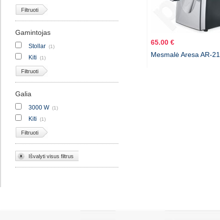
Filtruoti
Gamintojas
65.00 €
Stollar
(1)
Mesmalė Aresa AR-2
Kiti
(1)
Filtruoti
Galia
3000 W
(1)
Kiti
(1)
Filtruoti
Išvalyti visus filtrus