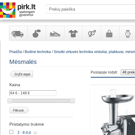
Yra
Kvepalai
Avalynė
Apranga
Prekės
Galanterija
Laikrod
Pradžia
/
Buitinė technika
/
Smulki virtuvės technika virduliai, plaktuvai, mės
sandėlyje
ir
ir
suaugusiems
ir
kosmetika
aksesuarai
papuoš
Mėsmalės
Puslapyje rodyti:
Grįžti atgal
Kaina
Filtruoti
Pristatymo trukmė
2 - 8 d.d.
(2)