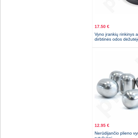
17.50 €
Vyno įrankių rinkinys a
dirbtinės odos dėžutėj
12.95 €
Nerūdijančio plieno v