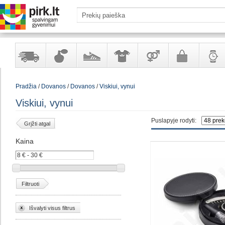
Yra
Kvepalai
Avalynė
Apranga
Prekės
Galanterija
Laikrod
Pradžia
/
Dovanos
/
Dovanos
/
Viskiui, vynui
sandėlyje
ir
ir
suaugusiems
ir
kosmetika
aksesuarai
papuoš
Viskiui, vynui
Puslapyje rodyti:
Grįžti atgal
Kaina
Filtruoti
Išvalyti visus filtrus