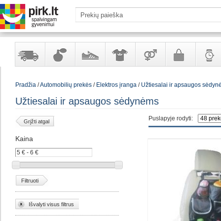
Yra
Kvepalai
Avalynė
Apranga
Prekės
Galanterija
Laikrod
Pradžia
/
Automobilių prekės
/
Elektros įranga
/
Užtiesalai ir apsaugos sėdy
sandėlyje
ir
ir
suaugusiems
ir
kosmetika
aksesuarai
papuoš
Užtiesalai ir apsaugos sėdynėms
Puslapyje rodyti:
Grįžti atgal
Kaina
Filtruoti
Išvalyti visus filtrus