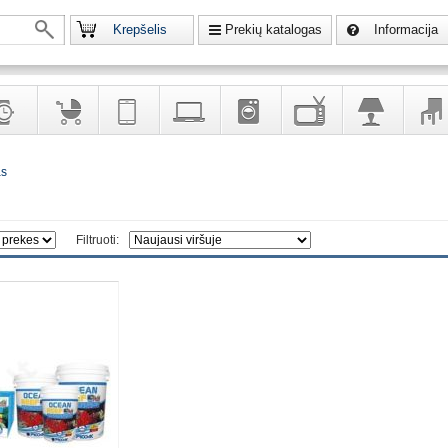
Krepšelis
Prekių katalogas
Informacija
krodžiai
Prekės
Telekomunikacija,
Kompiuterinė
Buitinė
Televizoriai,
Šviestuvai
Baldai
as
vaikams
navigacija
technika
technika
kita
interj
puošalai
ir ryšio
namų
eleme
priemonės
elektronika
Filtruoti: