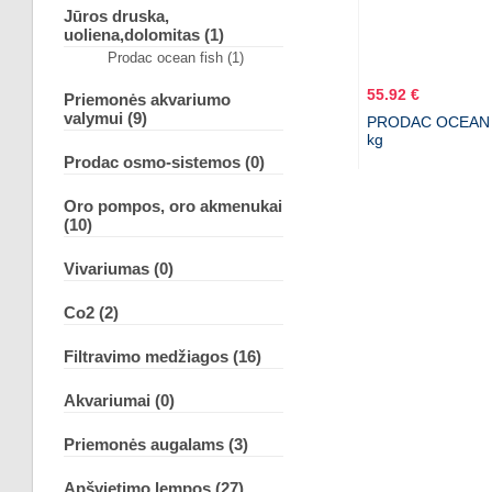
Jūros druska,
uoliena,dolomitas (1)
Prodac ocean fish (1)
55.92 €
Priemonės akvariumo
valymui (9)
PRODAC OCEAN F
kg
Prodac osmo-sistemos (0)
Oro pompos, oro akmenukai
(10)
Vivariumas (0)
Co2 (2)
Filtravimo medžiagos (16)
Akvariumai (0)
Priemonės augalams (3)
Apšvietimo lempos (27)