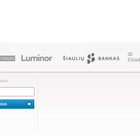
ymus!