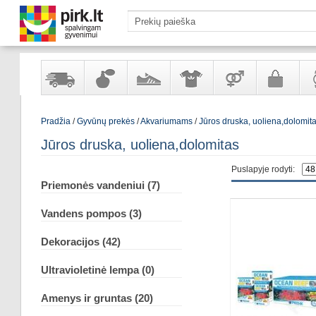
Yra
Kvepalai
Avalynė
Apranga
Prekės
Galanterija
Lai
Pradžia
/
Gyvūnų prekės
/
Akvariumams
/
Jūros druska, uoliena,dolomit
sandėlyje
ir
ir
suaugusiems
ir
kosmetika
aksesuarai
pa
Jūros druska, uoliena,dolomitas
Puslapyje rodyti:
Priemonės vandeniui (7)
Vandens pompos (3)
Dekoracijos (42)
Ultravioletinė lempa (0)
Amenys ir gruntas (20)