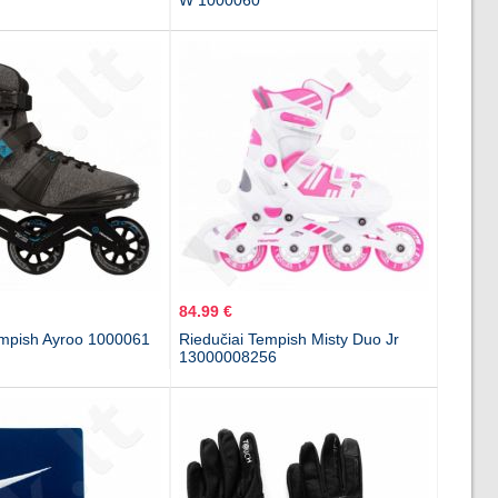
W 1000060
84.99 €
empish Ayroo 1000061
Riedučiai Tempish Misty Duo Jr
13000008256