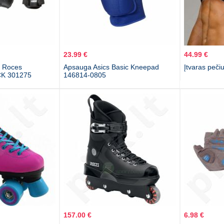
23.99 €
44.99 €
s Roces
Apsauga Asics Basic Kneepad
Įtvaras peč
CK 301275
146814-0805
157.00 €
6.98 €