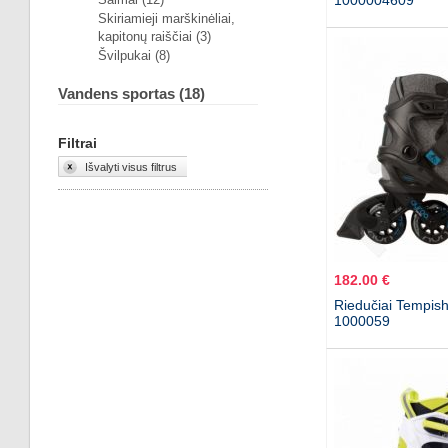
1000004609
Skiriamieji marškinėliai,
kapitonų raiščiai (3)
Švilpukai (8)
Vandens sportas (18)
Filtrai
Išvalyti visus filtrus
182.00 €
Riedučiai Tempis
1000059