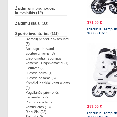
Žaidimai ir pramogos,
laisvalaikis (12)
171.00 €
Žaidimų stalai (33)
Riedučiai Tempish
1000004611
Sporto inventorius (111)
Dviračių priedai ir aksesuarai
(5)
Apsaugos ir įtvarai
sportuojantiems (37)
Chronometrai, sportinės
kameros, žingsniamačiai (1)
Gertuvės (2)
Juostos galvai (1)
Juostos riešams (5)
Krepšiai ir tinklai kamuoliams
(4)
Pagalbinės priemonės
treniruotėms (2)
Pompos ir adatos
189.00 €
kamuoliams (13)
Riedučiai (23)
Riedučiai Tempis
Šalmai (12)