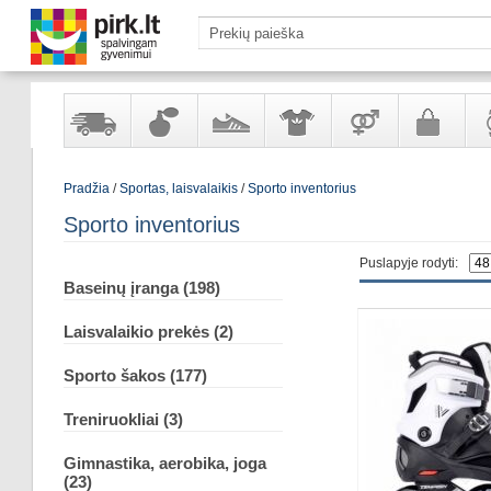
Yra
Kvepalai
Avalynė
Apranga
Prekės
Galanterija
Lai
Pradžia
/
Sportas, laisvalaikis
/
Sporto inventorius
sandėlyje
ir
ir
suaugusiems
ir
kosmetika
aksesuarai
pa
Sporto inventorius
Puslapyje rodyti:
Baseinų įranga (198)
Laisvalaikio prekės (2)
Sporto šakos (177)
Treniruokliai (3)
Gimnastika, aerobika, joga
(23)