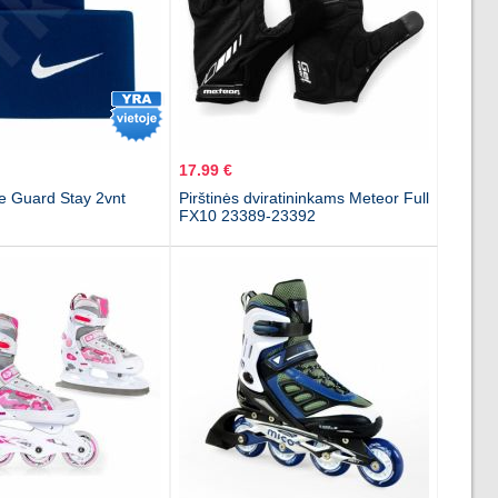
17.99 €
e Guard Stay 2vnt
Pirštinės dviratininkams Meteor Full
FX10 23389-23392