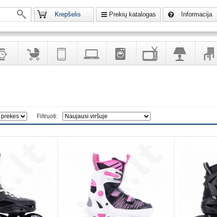
Krepšelis
Prekių katalogas
Informacija
krodžiai
Prekės
Telekomunikacija,
Kompiuterinė
Buitinė
Televizoriai,
Šviestuvai
Baldai
vaikams
navigacija
technika
technika
kita
interj
puošalai
ir ryšio
namų
eleme
priemonės
elektronika
Filtruoti: