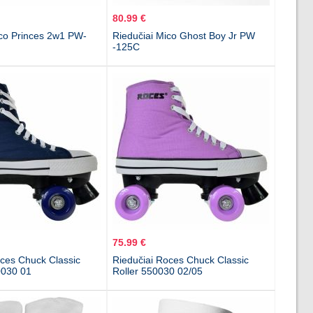
80.99 €
ico Princes 2w1 PW-
Riedučiai Mico Ghost Boy Jr PW
-125C
75.99 €
oces Chuck Classic
Riedučiai Roces Chuck Classic
0030 01
Roller 550030 02/05