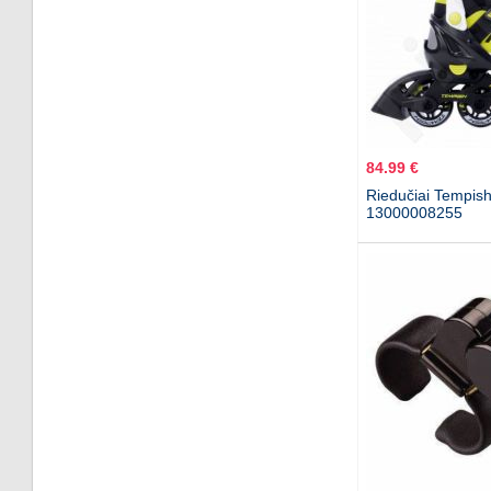
84.99 €
Riedučiai Tempish
13000008255