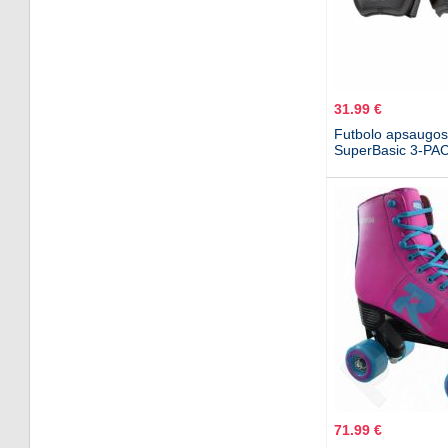
31.99 €
Futbolo apsaugo
SuperBasic 3-PA
71.99 €