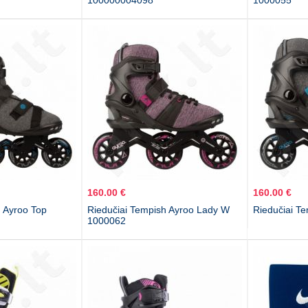
100000004098
1000055
160.00 €
160.00 €
h Ayroo Top
Riedučiai Tempish Ayroo Lady W
Riedučiai T
1000062