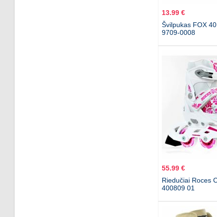
13.99 €
Švilpukas FOX 40 
9709-0008
55.99 €
Riedučiai Roces 
400809 01