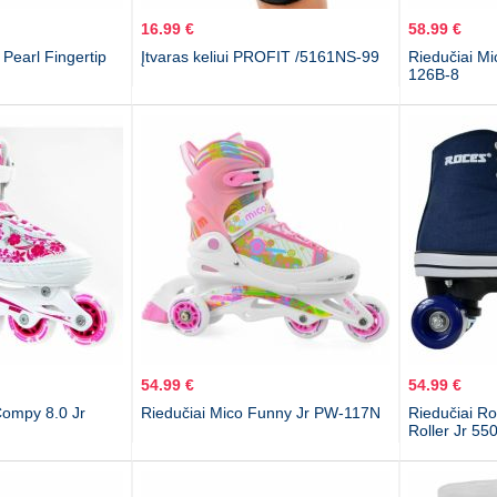
16.99 €
58.99 €
Pearl Fingertip
Įtvaras keliui PROFIT /5161NS-99
Riedučiai M
126B-8
54.99 €
54.99 €
Compy 8.0 Jr
Riedučiai Mico Funny Jr PW-117N
Riedučiai R
Roller Jr 55