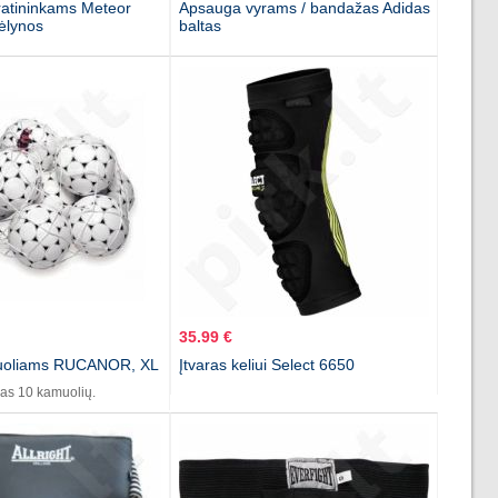
iratininkams Meteor
Apsauga vyrams / bandažas Adidas
ėlynos
baltas
35.99 €
muoliams RUCANOR, XL
Įtvaras keliui Select 6650
klas 10 kamuolių.