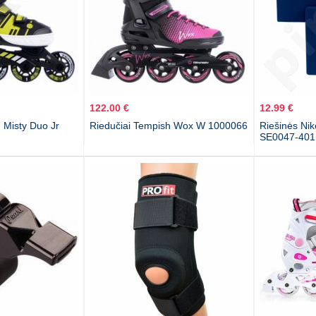
122.00 €
12.99 €
 Misty Duo Jr
Riedučiai Tempish Wox W 1000066
Riešinės Nik
SE0047-401