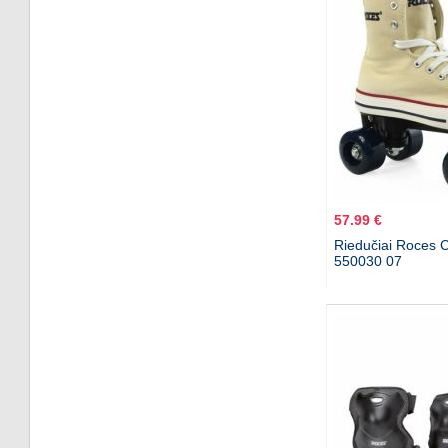
57.99 €
Riedučiai Roces 
550030 07