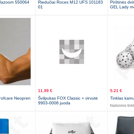
Mazoom 550064
Riedučiai Roces M12 UFS 101183
Pirštinės dv
01
GEL Lady m
11.99 €
5.21 €
rofcare Neopren
Švilpukas FOX Classic + virvutė
Tinklas ka
9903-0008 juoda
Nailoninis tin