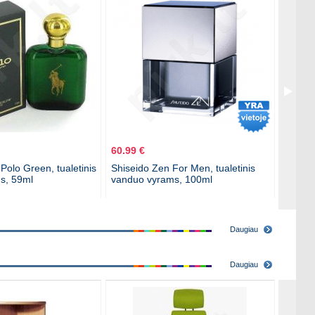
60.99 €
38.29 
Polo Green, tualetinis
Shiseido Zen For Men, tualetinis
Lalique
s, 59ml
vanduo vyrams, 100ml
vanduo
Daugiau
Daugiau