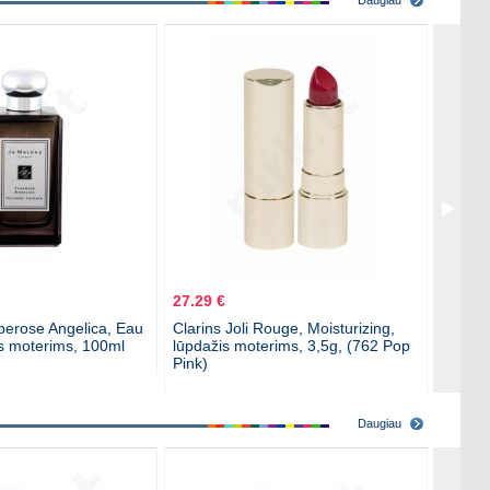
Daugiau
27.29 €
94.99 
erose Angelica, Eau
Clarins Joli Rouge, Moisturizing,
Christ
s moterims, 100ml
lūpdažis moterims, 3,5g, (762 Pop
Monsieu
Pink)
vanduo
Daugiau