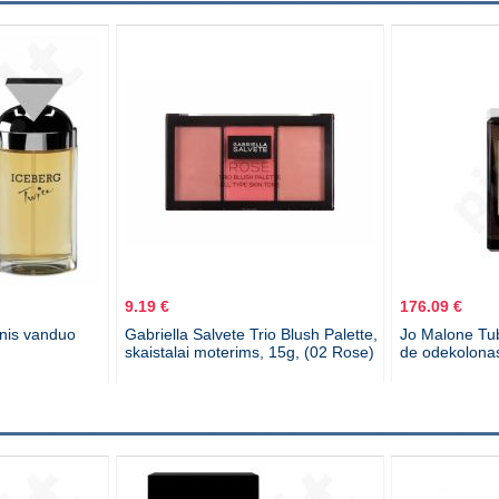
9.19 €
176.09 €
inis vanduo
Gabriella Salvete Trio Blush Palette,
Jo Malone Tub
skaistalai moterims, 15g, (02 Rose)
de odekolona