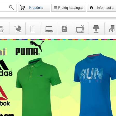
Krepšelis
Prekių katalogas
Informacija
krodžiai
Prekės
Telekomunikacija,
Kompiuterinė
Buitinė
Televizoriai,
Šviestuvai
Baldai
vaikams
navigacija
technika
technika
kita
interj
puošalai
ir ryšio
namų
eleme
priemonės
elektronika