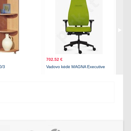
702.52 €
12.49 
0/3
Vadovo kėdė MAGNA Executive
Dėžutė