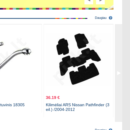
Daugiau
36.19 €
20.39 
rtuvinis 18305
Kilimėliai ARS Nissan Pathfinder (3
Kilimė
eil.) /2004-2012
2002