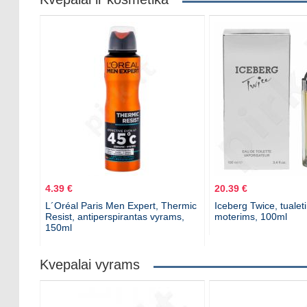
4.39 €
20.39 €
L´Oréal Paris Men Expert, Thermic
Iceberg Twice, tualet
Resist, antiperspirantas vyrams,
moterims, 100ml
150ml
Kvepalai vyrams