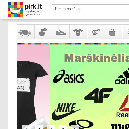
Yra
Kvepalai
Avalynė
Apranga
Prekės
Galanterija
Lai
sandėlyje
ir
ir
suaugusiems
ir
kosmetika
aksesuarai
pa