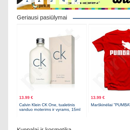
1
2
3
4
5
Geriausi pasiūlymai
13.99 €
13.99 €
Calvin Klein CK One, tualetinis
Marškinėliai "PUMBA
vanduo moterims ir vyrams, 15ml
Kvepalai ir kosmetika