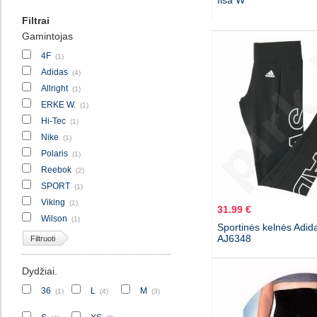
Ilsa W
Filtrai
Gamintojas
4F
(1)
Adidas
(4)
Allright
(1)
ERKE W.
(1)
Hi-Tec
(1)
Nike
(1)
Polaris
(1)
Reebok
(2)
SPORT
(1)
Viking
(1)
31.99 €
Wilson
(1)
Sportinės kelnės Adi
AJ6348
Filtruoti
Dydžiai.
36
L
M
(1)
(4)
(3)