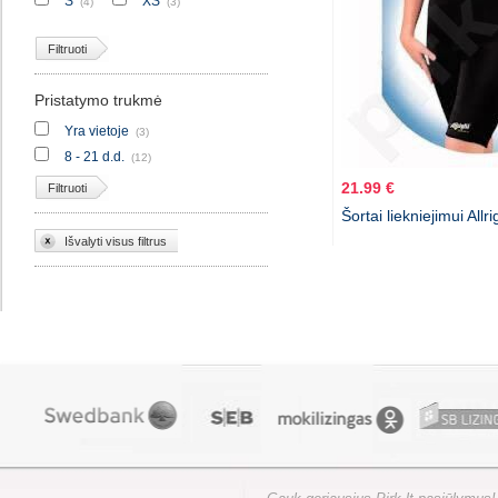
S
XS
(4)
(3)
Filtruoti
Pristatymo trukmė
Yra vietoje
(3)
8 - 21 d.d.
(12)
21.99 €
Filtruoti
Šortai liekniejimui Allri
Išvalyti visus filtrus