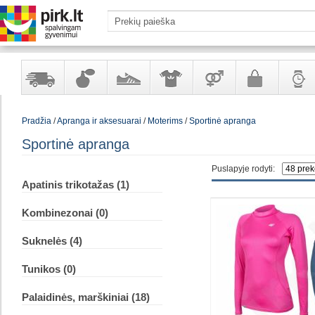
Yra
Kvepalai
Avalynė
Apranga
Prekės
Galanterija
Laikrod
Pradžia
/
Apranga ir aksesuarai
/
Moterims
/
Sportinė apranga
sandėlyje
ir
ir
suaugusiems
ir
kosmetika
aksesuarai
papuoš
Sportinė apranga
Puslapyje rodyti:
Apatinis trikotažas (1)
Kombinezonai (0)
Suknelės (4)
Tunikos (0)
Palaidinės, marškiniai (18)