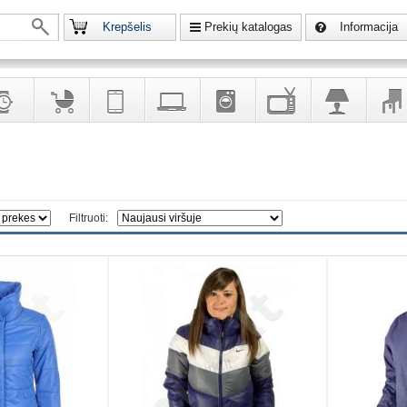
Krepšelis
Prekių katalogas
Informacija
krodžiai
Prekės
Telekomunikacija,
Kompiuterinė
Buitinė
Televizoriai,
Šviestuvai
Baldai
vaikams
navigacija
technika
technika
kita
interj
puošalai
ir ryšio
namų
eleme
priemonės
elektronika
Filtruoti: