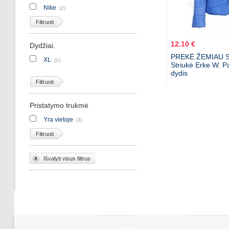
Nike
(2)
Filtruoti
12.10 €
Dydžiai.
PREKĖ ŽEMIAU S
XL
(1)
Striukė Erke W. 
dydis
Filtruoti
Pristatymo trukmė
Yra vietoje
(3)
Filtruoti
Išvalyti visus filtrus