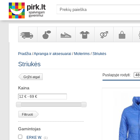
Yra
Kvepalai
Avalynė
Apranga
Prekės
Galanterija
Lai
Pradžia
/
Apranga ir aksesuarai
/
Moterims
/
Striukės
sandėlyje
ir
ir
suaugusiems
ir
kosmetika
aksesuarai
pa
Striukės
Puslapyje rodyti:
Grįžti atgal
Kaina
Filtruoti
Gamintojas
ERKE W.
(1)