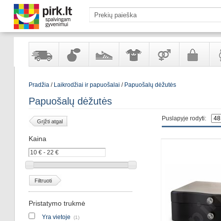
Yra
Kvepalai
Avalynė
Apranga
Prekės
Galanterija
Lai
Pradžia
/
Laikrodžiai ir papuošalai
/
Papuošalų dėžutės
sandėlyje
ir
ir
suaugusiems
ir
kosmetika
aksesuarai
pa
Papuošalų dėžutės
Puslapyje rodyti:
Grįžti atgal
Kaina
Filtruoti
Pristatymo trukmė
Yra vietoje
(1)