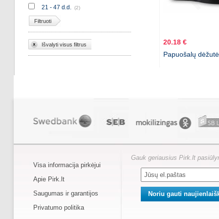
21 - 47 d.d.
(2)
Filtruoti
20.18 €
Išvalyti visus filtrus
Papuošalų dėžut
Gauk geriausius Pirk.lt pasiūl
Visa informacija pirkėjui
Apie Pirk.lt
Saugumas ir garantijos
Privatumo politika