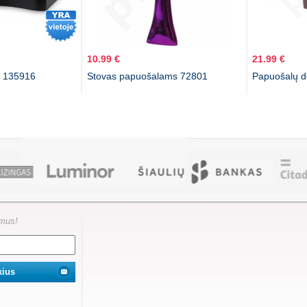
10.99 €
21.99 €
ė 135916
Stovas papuošalams 72801
Papuošalų d
ymus!