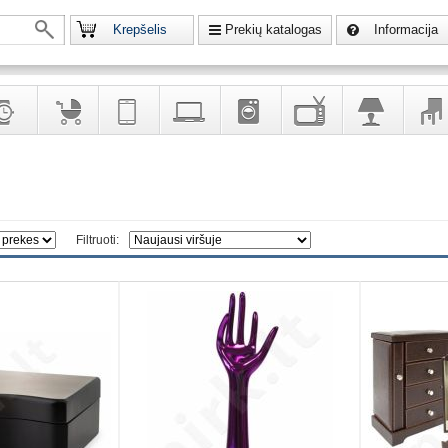
Krepšelis
Prekių katalogas
Informacija
krodžiai
Prekės
Telekomunikacija,
Kompiuterinė
Buitinė
Televizoriai,
Šviestuvai
Baldai
vaikams
navigacija
technika
technika
kita
interj
puošalai
ir ryšio
namų
eleme
priemonės
elektronika
Filtruoti: