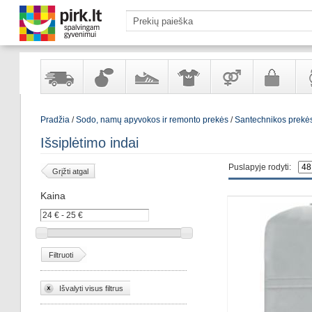
Yra
Kvepalai
Avalynė
Apranga
Prekės
Galanterija
Lai
Pradžia
/
Sodo, namų apyvokos ir remonto prekės
/
Santechnikos prekė
sandėlyje
ir
ir
suaugusiems
ir
kosmetika
aksesuarai
pa
Išsiplėtimo indai
Puslapyje rodyti:
Grįžti atgal
Kaina
Filtruoti
Išvalyti visus filtrus