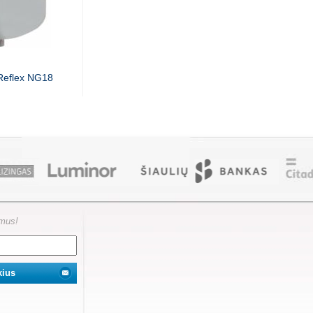
 Reflex NG18
ymus!