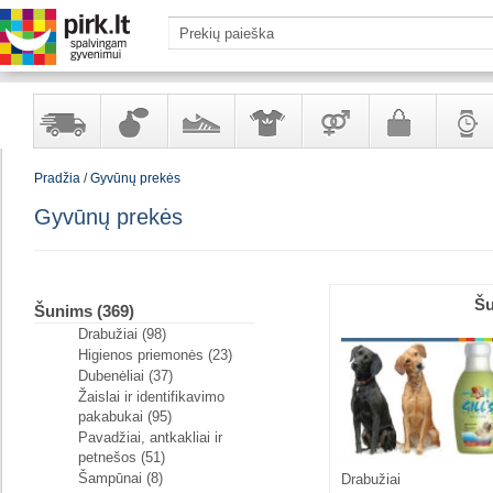
Pradžia
/
Gyvūnų prekės
Yra
Kvepalai
Avalynė
Apranga
Prekės
Galanterija
Laikrod
sandėlyje
ir
ir
suaugusiems
ir
Gyvūnų prekės
kosmetika
aksesuarai
papuoš
Š
Šunims (369)
Drabužiai (98)
Higienos priemonės (23)
Dubenėliai (37)
Žaislai ir identifikavimo
pakabukai (95)
Pavadžiai, antkakliai ir
petnešos (51)
Šampūnai (8)
Drabužiai