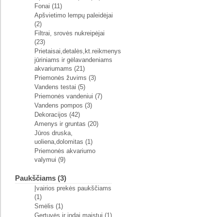
Fonai (11)
Apšvietimo lempų paleidėjai
(2)
Filtrai, srovės nukreipėjai
(23)
Prietaisai,detalės,kt.reikmenys
jūriniams ir gėlavandeniams
akvariumams (21)
Priemonės žuvims (3)
Vandens testai (5)
Priemonės vandeniui (7)
Vandens pompos (3)
Dekoracijos (42)
Amenys ir gruntas (20)
Jūros druska,
uoliena,dolomitas (1)
Priemonės akvariumo
valymui (9)
Paukščiams (3)
Įvairios prekės paukščiams
(1)
Smėlis (1)
Gertuvės ir indai maistui (1)