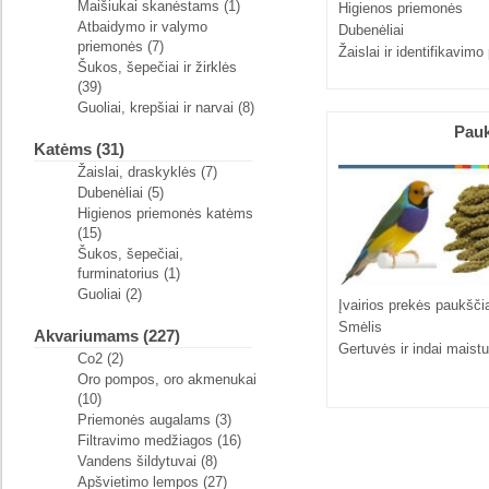
Maišiukai skanėstams (1)
Higienos priemonės
Atbaidymo ir valymo
Dubenėliai
priemonės (7)
Žaislai ir identifikavim
Šukos, šepečiai ir žirklės
(39)
Guoliai, krepšiai ir narvai (8)
Pau
Katėms (31)
Žaislai, draskyklės (7)
Dubenėliai (5)
Higienos priemonės katėms
(15)
Šukos, šepečiai,
furminatorius (1)
Guoliai (2)
Įvairios prekės paukšč
Smėlis
Akvariumams (227)
Gertuvės ir indai maistu
Co2 (2)
Oro pompos, oro akmenukai
(10)
Priemonės augalams (3)
Filtravimo medžiagos (16)
Vandens šildytuvai (8)
Apšvietimo lempos (27)