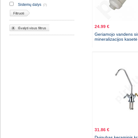
Sistemų dalys
(7)
Filtruoti
24.99 €
Išvalyti visus filtrus
Geriamojo vandens sis
mineralizacijos kaset
31.86 €
Dvigubas keraminis kr