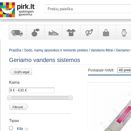
Yra
Kvepalai
Avalynė
Apranga
Prekės
Galanterija
Laikrod
Pradžia
/
Sodo, namų apyvokos ir remonto prekės
/
Vandens filtrai
/
Geriamo 
sandėlyje
ir
ir
suaugusiems
ir
kosmetika
aksesuarai
papuoš
Geriamo vandens sistemos
Puslapyje rodyti:
Grįžti atgal
Kaina
Filtruoti
Tipas
Kita
(1)