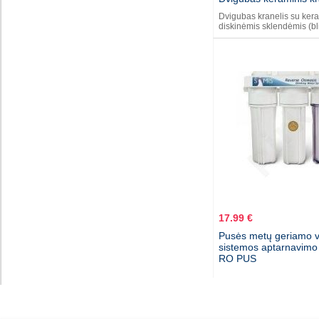
Dvigubas kranelis su ker
diskinėmis sklendėmis (bl
17.99 €
Pusės metų geriamo 
sistemos aptarnavimo
RO PUS