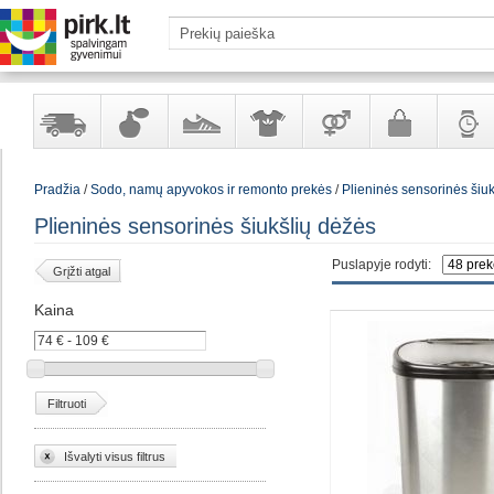
Yra
Kvepalai
Avalynė
Apranga
Prekės
Galanterija
Laikrod
Pradžia
/
Sodo, namų apyvokos ir remonto prekės
/
Plieninės sensorinės šiu
sandėlyje
ir
ir
suaugusiems
ir
kosmetika
aksesuarai
papuoš
Plieninės sensorinės šiukšlių dėžės
Puslapyje rodyti:
Grįžti atgal
Kaina
Filtruoti
Išvalyti visus filtrus