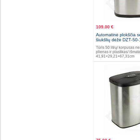
109.00 €
Automatinė plokščia s
šiukšlių dėžė DZT-50-
Tūris 50 litrų/ korpusas ne
plienas ir plastikas/ išmat
41,91×29,21×67,31cm