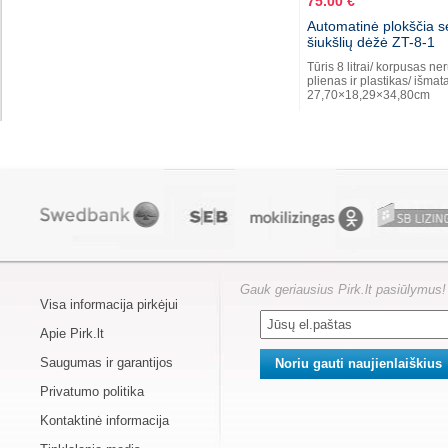
75.00 €
Automatinė plokščia s
šiukšlių dėžė ZT-8-1
Tūris 8 litrai/ korpusas ner
plienas ir plastikas/ išmat
27,70×18,29×34,80cm
Gauk geriausius Pirk.lt pasiūlymus!
Visa informacija pirkėjui
Apie Pirk.lt
Saugumas ir garantijos
Privatumo politika
Kontaktinė informacija