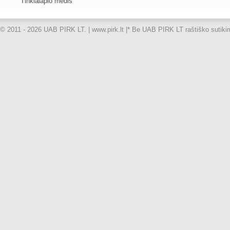
Tinklalapio medis
© 2011 - 2026 UAB PIRK LT. | www.pirk.lt |
* Be UAB PIRK LT raštiško sutikimo