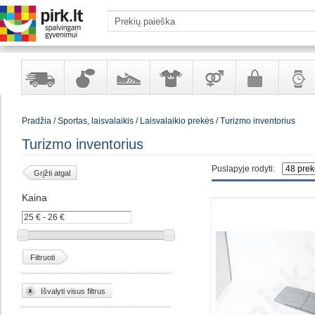
Yra
Kvepalai
Avalynė
Apranga
Prekės
Galanterija
Laikrod
Pradžia
/
Sportas, laisvalaikis
/
Laisvalaikio prekės
/
Turizmo inventorius
sandėlyje
ir
ir
suaugusiems
ir
kosmetika
aksesuarai
papuoš
Turizmo inventorius
Puslapyje rodyti:
Grįžti atgal
Kaina
Filtruoti
Išvalyti visus filtrus