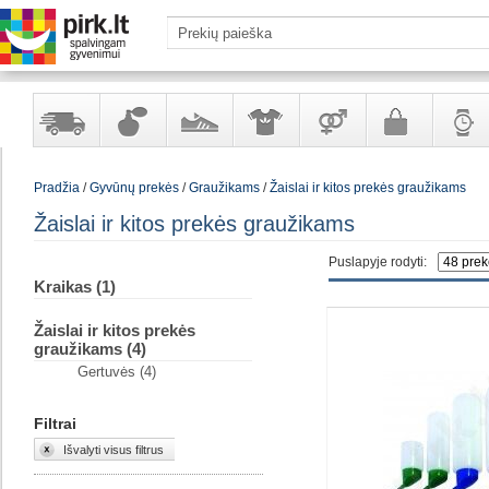
Yra
Kvepalai
Avalynė
Apranga
Prekės
Galanterija
Laikrod
Pradžia
/
Gyvūnų prekės
/
Graužikams
/
Žaislai ir kitos prekės graužikams
sandėlyje
ir
ir
suaugusiems
ir
kosmetika
aksesuarai
papuoš
Žaislai ir kitos prekės graužikams
Puslapyje rodyti:
Kraikas (1)
Žaislai ir kitos prekės
graužikams (4)
Gertuvės (4)
Filtrai
Išvalyti visus filtrus