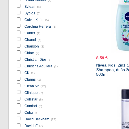
(2)
Bvlgari
(4)
Byblos
(6)
Calvin Klein
(5)
Carolina Herrera
(3)
Cartier
(1)
Chanel
(5)
Chanson
(2)
Chloe
(2)
8.59 €
Christian Dior
(7)
Nivea Kids, 2in1 
Christina Aguilera
(1)
Shampoo, dušo že
CK
(1)
500ml
Clarins
(1)
Clean Air
(12)
Clinique
(7)
Collistar
(8)
Comfort
(2)
Cuba
(4)
David Beckham
(17)
Davidoff
(7)