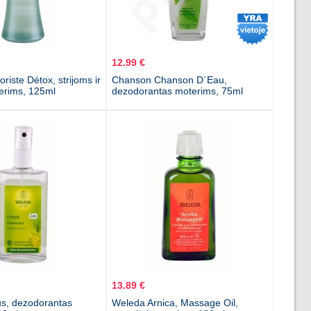
12.99 €
iste Détox, strijoms ir
Chanson Chanson D´Eau,
terims, 125ml
dezodorantas moterims, 75ml
13.89 €
us, dezodorantas
Weleda Arnica, Massage Oil,