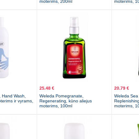
moterims, 200ml
moterims, 1
25.48 €
20.79 €
al, Hand Wash,
Weleda Pomegranate,
Weleda Sea 
terims ir vyrams,
Regenerating, kūno aliejus
Replenishing
moterims, 100ml
moterims, 1