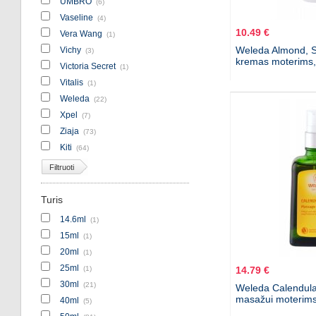
UMBRO
(6)
Vaseline
(4)
10.49 €
Vera Wang
(1)
Weleda Almond, S
Vichy
(3)
kremas moterims,
Victoria Secret
(1)
Vitalis
(1)
Weleda
(22)
Xpel
(7)
Ziaja
(73)
Kiti
(64)
Filtruoti
Turis
14.6ml
(1)
15ml
(1)
20ml
(1)
25ml
(1)
14.79 €
30ml
(21)
Weleda Calendula
masažui moterims
40ml
(5)