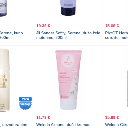
10.39 €
18.69 €
 Serene, kūno
Jil Sander Softly, Serene, dušo želė
PAYOT Herbor
 200ml
moterims, 200ml
celiulitui mo
11.79 €
15.69 €
fe, dezodorantas
Weleda Almond, dušo kremas
Weleda Citr