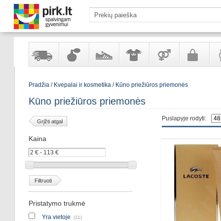
Yra
Kvepalai
Avalynė
Apranga
Prekės
Galanterija
Lai
Pradžia
/
Kvepalai ir kosmetika
/
Kūno priežiūros priemonės
sandėlyje
ir
ir
suaugusiems
ir
kosmetika
aksesuarai
pa
Kūno priežiūros priemonės
Puslapyje rodyti:
Grįžti atgal
Kaina
Filtruoti
Pristatymo trukmė
Yra vietoje
(11)