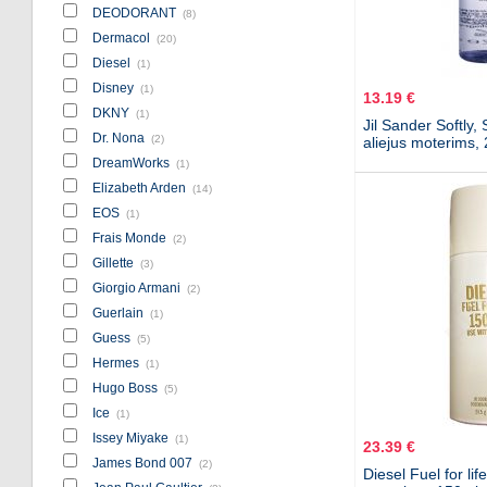
DEODORANT
(8)
Dermacol
(20)
Diesel
(1)
Disney
(1)
13.19 €
DKNY
(1)
Jil Sander Softly,
Dr. Nona
(2)
aliejus moterims,
DreamWorks
(1)
Elizabeth Arden
(14)
EOS
(1)
Frais Monde
(2)
Gillette
(3)
Giorgio Armani
(2)
Guerlain
(1)
Guess
(5)
Hermes
(1)
Hugo Boss
(5)
Ice
(1)
Issey Miyake
(1)
23.39 €
James Bond 007
(2)
Diesel Fuel for li