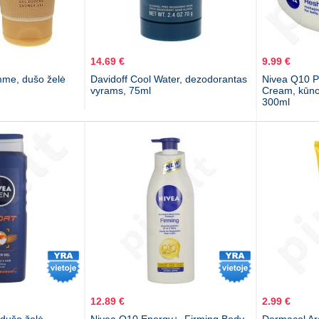
14.69 €
9.99 €
me, dušo želė
Davidoff Cool Water, dezodorantas
Nivea Q10 P
vyrams, 75ml
Cream, kūno
300ml
12.89 €
2.99 €