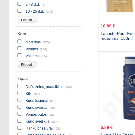
2 - 8 d.d.
(2)
10 - 25 d.d.
(608)
Filtruoti
10.89 €
Lacoste Pour Fem
Kam
moterims, 150ml
Moterims
(425)
Vyrams
(178)
Vaikams
(16)
Filtruoti
Tipas
Dušo želės, prausikliai
(152)
Kiti
(101)
Kūno losjonai
(42)
Kūno sviestai
(15)
Vonios putos
(12)
Kūno šveitikliai
(24)
5.89 €
Rankų priežiūrai
(58)