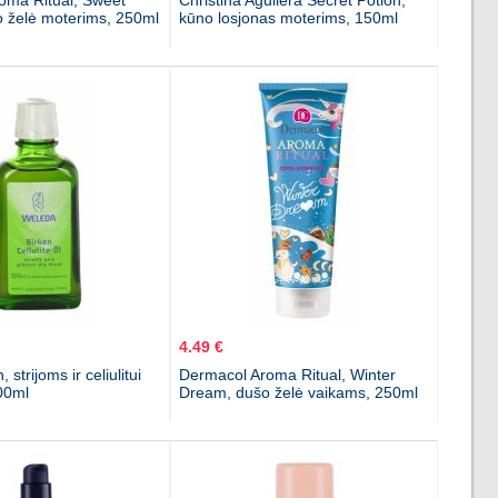
oma Ritual, Sweet
Christina Aguilera Secret Potion,
 želė moterims, 250ml
kūno losjonas moterims, 150ml
4.49 €
 strijoms ir celiulitui
Dermacol Aroma Ritual, Winter
00ml
Dream, dušo želė vaikams, 250ml