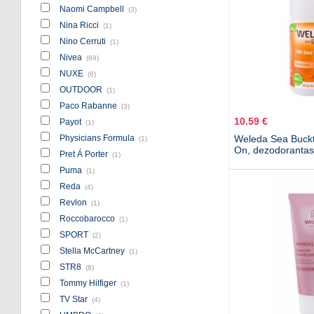
Naomi Campbell
(3)
Nina Ricci
(1)
Nino Cerruti
(1)
Nivea
(69)
NUXE
(6)
OUTDOOR
(1)
Paco Rabanne
(3)
10.59 €
Payot
(1)
Physicians Formula
Weleda Sea Buckt
(1)
On, dezodorantas
Pret Á Porter
(1)
Puma
(1)
Reda
(4)
Revlon
(1)
Roccobarocco
(1)
SPORT
(2)
Stella McCartney
(1)
STR8
(8)
Tommy Hilfiger
(1)
TV Star
(4)