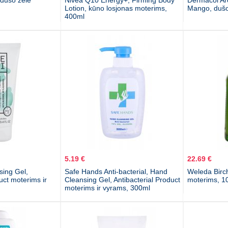
 dušo želė
Nivea Q10 Energy+, Firming Body
Dermacol Ar
Lotion, kūno losjonas moterims,
Mango, dušo
400ml
5.19 €
22.69 €
ing Gel,
Safe Hands Anti-bacterial, Hand
Weleda Birch,
uct moterims ir
Cleansing Gel, Antibacterial Product
moterims, 1
moterims ir vyrams, 300ml