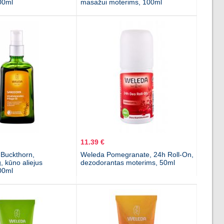
00ml
masažui moterims, 100ml
11.39 €
Buckthorn,
Weleda Pomegranate, 24h Roll-On,
, kūno aliejus
dezodorantas moterims, 50ml
00ml