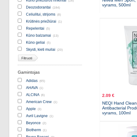
Nivea Men Sport,
Kūno priežiūros rinkiniai
(16)
vyrams, 500ml
Deozodorantai
(184)
Celiulitui, strijoms
(8)
Krūtinės priežiūrai
(1)
Repelentai
(5)
Kūno balzamai
(13)
Kūno geliai
(5)
Skysti, kieti muilai
(20)
Filtruoti
Gamintojas
Adidas
(65)
AHAVA
(1)
ALCINA
2.09 €
(6)
American Crew
(1)
NEQI Hand Cleans
Antibacterial Prod
Apple
(3)
vyrams, 100ml
Avril Lavigne
(1)
Beyonce
(2)
Biotherm
(1)
Bruno Banani