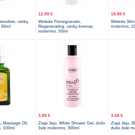
12.59 €
19.99 €
ensitive, rankų
Weleda Pomegranate,
Weleda Skin
 50ml
Regenerating, rankų kremas
moterims, 1
moterims, 50ml
3.69 €
3.69 €
, Massage Oil,
Ziaja Jeju, White Shower Gel, dušo
Ziaja Jeju, 
, 100ml
želė moterims, 300ml
dušo želė m