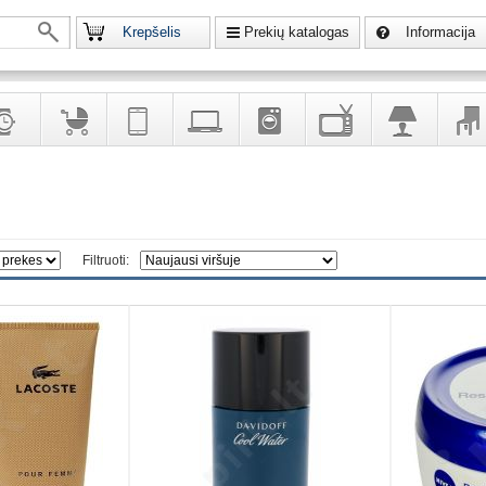
Krepšelis
Prekių katalogas
Informacija
krodžiai
Prekės
Telekomunikacija,
Kompiuterinė
Buitinė
Televizoriai,
Šviestuvai
Baldai
vaikams
navigacija
technika
technika
kita
interj
puošalai
ir ryšio
namų
eleme
priemonės
elektronika
Filtruoti: