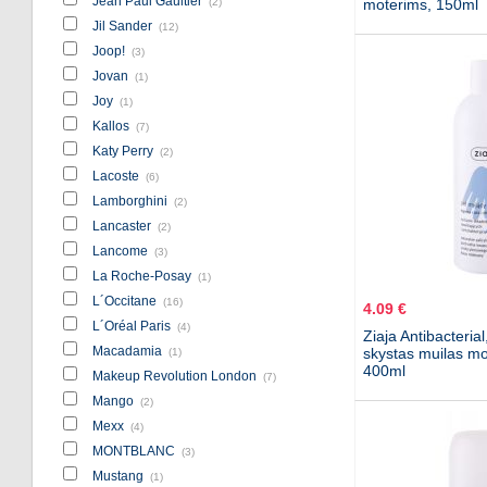
Jean Paul Gaultier
(2)
moterims, 150ml
Jil Sander
(12)
Joop!
(3)
Jovan
(1)
Joy
(1)
Kallos
(7)
Katy Perry
(2)
Lacoste
(6)
Lamborghini
(2)
Lancaster
(2)
Lancome
(3)
La Roche-Posay
(1)
L´Occitane
(16)
4.09 €
L´Oréal Paris
(4)
Ziaja Antibacteri
Macadamia
skystas muilas mo
(1)
400ml
Makeup Revolution London
(7)
Mango
(2)
Mexx
(4)
MONTBLANC
(3)
Mustang
(1)