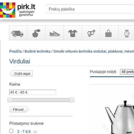
Yra
Kvepalai
Avalynė
Apranga
Prekės
Galanterija
Laikrod
Pradžia
/
Buitinė technika
/
Smulki virtuvės technika virduliai, plaktuvai, mės
sandėlyje
ir
ir
suaugusiems
ir
kosmetika
aksesuarai
papuoš
Virduliai
Puslapyje rodyti:
Grįžti atgal
Kaina
Filtruoti
Pristatymo trukmė
2 - 7 d.d.
(3)