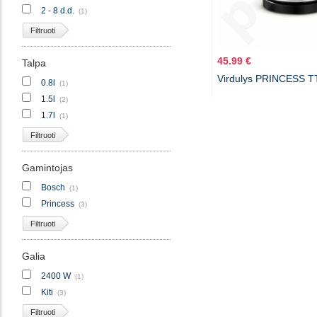
2 - 8 d.d.
(1)
Filtruoti
45.99 €
Talpa
Virdulys PRINCESS T
0.8l
(1)
1.5l
(2)
1.7l
(1)
Filtruoti
Gamintojas
Bosch
(1)
Princess
(3)
Filtruoti
Galia
2400 W
(1)
Kiti
(3)
Filtruoti