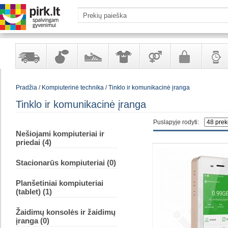
Yra
Kvepalai
Avalynė
Apranga
Prekės
Galanterija
Laikrod
Pradžia
/
Kompiuterinė technika
/
Tinklo ir komunikacinė įranga
sandėlyje
ir
ir
suaugusiems
ir
kosmetika
aksesuarai
papuoš
Tinklo ir komunikacinė įranga
Puslapyje rodyti:
Nešiojami kompiuteriai ir
priedai (4)
Stacionarūs kompiuteriai (0)
Planšetiniai kompiuteriai
(tablet) (1)
Žaidimų konsolės ir žaidimų
įranga (0)