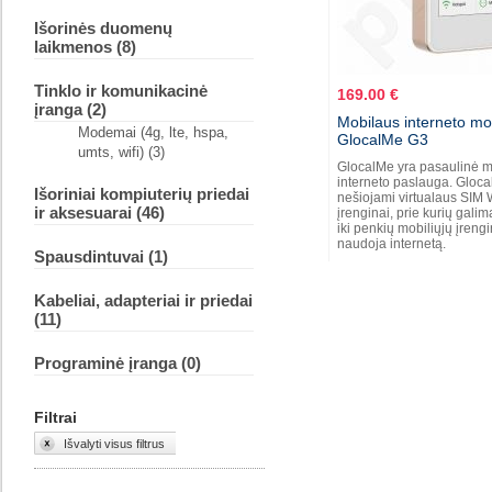
Išorinės duomenų
laikmenos (8)
Tinklo ir komunikacinė
169.00 €
įranga (2)
Mobilaus interneto 
Modemai (4g, lte, hspa,
GlocalMe G3
umts, wifi) (3)
GlocalMe yra pasaulinė m
interneto paslauga. Gloca
Išoriniai kompiuterių priedai
nešiojami virtualaus SIM 
ir aksesuarai (46)
įrenginai, prie kurių galima
iki penkių mobiliųjų įrengi
naudoja internetą.
Spausdintuvai (1)
Kabeliai, adapteriai ir priedai
(11)
Programinė įranga (0)
Filtrai
Išvalyti visus filtrus