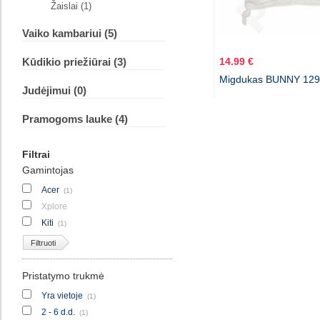
Žaislai (1)
Vaiko kambariui (5)
Kūdikio priežiūrai (3)
14.99 €
Migdukas BUNNY 129
Judėjimui (0)
Pramogoms lauke (4)
Filtrai
Gamintojas
Acer
(1)
Xplore
Kiti
(1)
Filtruoti
Pristatymo trukmė
Yra vietoje
(1)
2 - 6 d.d.
(1)