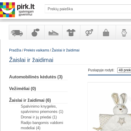
Yra
Kvepalai
Avalynė
Apranga
Prekės
Galanterija
Laikrod
Pradžia
/
Prekės vaikams
/
Žaislai ir žaidimai
sandėlyje
ir
ir
suaugusiems
ir
kosmetika
aksesuarai
papuoš
Žaislai ir žaidimai
Puslapyje rodyti:
Automobilinės kėdutės (3)
Vežimėliai (0)
Žaislai ir žaidimai (6)
Spalvinimo knygelės,
spalvinimo priemonės (1)
Dronai ir jų priedai (1)
Radijo bangomis valdomi
modeliai (4)