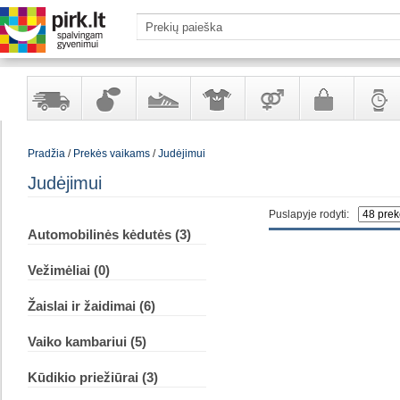
Yra
Kvepalai
Avalynė
Apranga
Prekės
Galanterija
Laikrod
Pradžia
/
Prekės vaikams
/
Judėjimui
sandėlyje
ir
ir
suaugusiems
ir
kosmetika
aksesuarai
papuoš
Judėjimui
Puslapyje rodyti:
Automobilinės kėdutės (3)
Vežimėliai (0)
Žaislai ir žaidimai (6)
Vaiko kambariui (5)
Kūdikio priežiūrai (3)