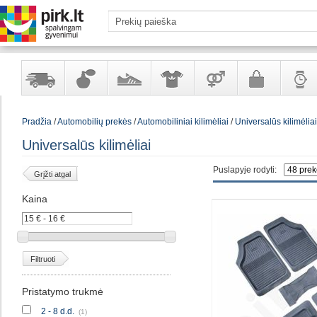
Yra
Kvepalai
Avalynė
Apranga
Prekės
Galanterija
Laikrod
Pradžia
/
Automobilių prekės
/
Automobiliniai kilimėliai
/
Universalūs kilimėliai
sandėlyje
ir
ir
suaugusiems
ir
kosmetika
aksesuarai
papuoš
Universalūs kilimėliai
Puslapyje rodyti:
Grįžti atgal
Kaina
Filtruoti
Pristatymo trukmė
2 - 8 d.d.
(1)