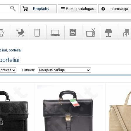
Krepšelis
Prekių katalogas
Informacija
krodžiai
Prekės
Telekomunikacija,
Kompiuterinė
Buitinė
Televizoriai,
Šviestuvai
Baldai
šiai, porfeliai
vaikams
navigacija
technika
technika
kita
interj
puošalai
ir ryšio
namų
eleme
porfeliai
priemonės
elektronika
Filtruoti: