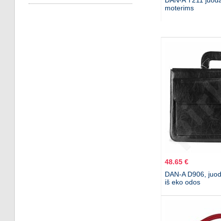
DAN-A T211 juoda
moterims
48.65 €
DAN-A D906, juod
iš eko odos