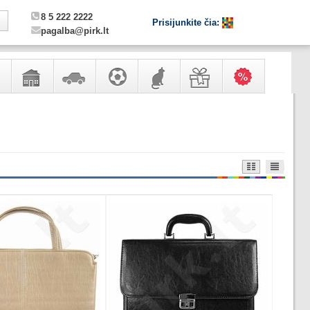
8 5 222 2222
Prisijunkite čia:
pagalba@pirk.lt
,
Sodo,
Automobilių
Sportas,
Gyvūnų
Dovanos
Karšti
ero
namų
prekės
laisvalaikis
prekės
pasiūlymai!
ntai
apyvokos
ir
remonto
prekės