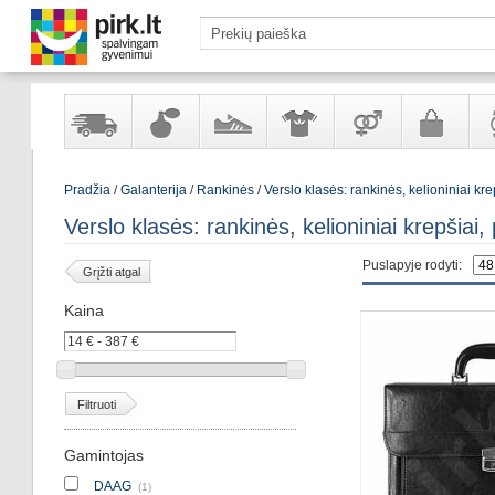
Yra
Kvepalai
Avalynė
Apranga
Prekės
Galanterija
Lai
Pradžia
/
Galanterija
/
Rankinės
/
Verslo klasės: rankinės, kelioniniai krep
sandėlyje
ir
ir
suaugusiems
ir
kosmetika
aksesuarai
pa
Verslo klasės: rankinės, kelioniniai krepšiai, 
Puslapyje rodyti:
Grįžti atgal
Kaina
Filtruoti
Gamintojas
DAAG
(1)