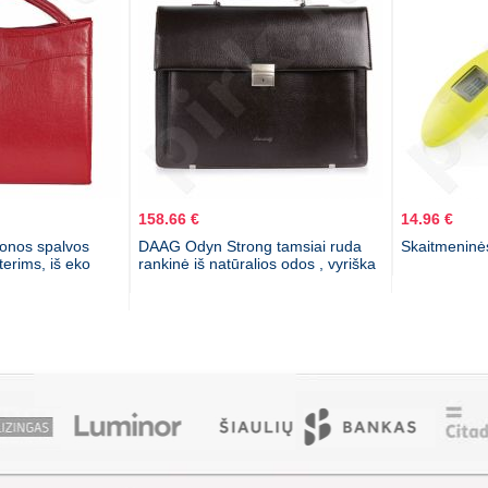
158.66 €
14.96 €
onos spalvos
DAAG Odyn Strong tamsiai ruda
Skaitmeninė
terims, iš eko
rankinė iš natūralios odos , vyriška