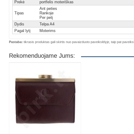
Prekė
portfelis moteriškas
Ant peties
Tipas
Rankoje
Per petį
Dydis
Telpa A4
Pagal lytį
Moterims
Pastaba:
tikrasis produktas gali skirtis nuo pavaizduoto paveikslėlyje, taip pat paveiksl
Rekomenduojame Jums: