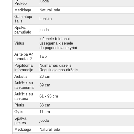
juoda
Prekėo
Medžiaga
Natūrali oda
Gamintojo
Lenkija
šalis
Spalva
juoda
pamušalo
kišenėlė telefonui
Vidus
užsegama kišenėlė
du pagrindiniai skyriai
Ar telpa A4
Taip
formatas?
Papildoma
Nuimamas dirželis
informacija
Reguliuojamas dirželis
Aukštis
28 cm
Aukštis su
39 cm
rankenomis
Aukštis su
61 - 95 cm
rankena
Plotis
38 cm
Gylis
11 cm
Spalva
juoda
prekės
Medžiaga
Natūrali oda