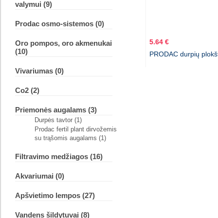
valymui (9)
Prodac osmo-sistemos (0)
5.64 €
Oro pompos, oro akmenukai
(10)
PRODAC durpių plokš
Vivariumas (0)
Co2 (2)
Priemonės augalams (3)
Durpės tavtor (1)
Prodac fertil plant dirvožemis
su trąšomis augalams (1)
Filtravimo medžiagos (16)
Akvariumai (0)
Apšvietimo lempos (27)
Vandens šildytuvai (8)