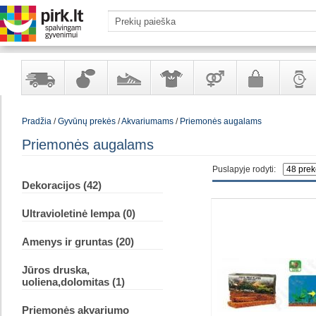
Yra
Kvepalai
Avalynė
Apranga
Prekės
Galanterija
Laikrod
Pradžia
/
Gyvūnų prekės
/
Akvariumams
/
Priemonės augalams
sandėlyje
ir
ir
suaugusiems
ir
kosmetika
aksesuarai
papuoš
Priemonės augalams
Puslapyje rodyti:
Dekoracijos (42)
Ultravioletinė lempa (0)
Amenys ir gruntas (20)
Jūros druska,
uoliena,dolomitas (1)
Priemonės akvariumo