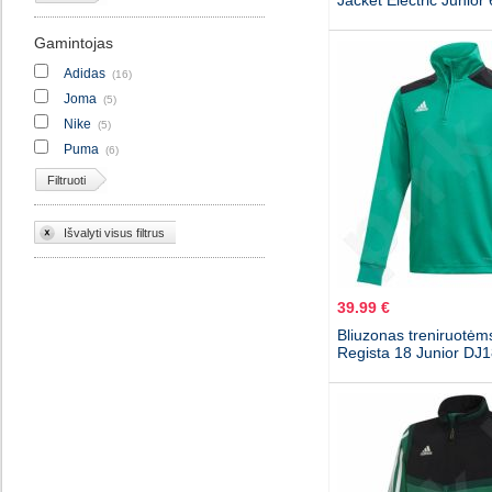
Jacket Electric Junio
Gamintojas
Adidas
(16)
Joma
(5)
Nike
(5)
Puma
(6)
Filtruoti
Išvalyti visus filtrus
39.99 €
Bliuzonas treniruotėm
Regista 18 Junior DJ