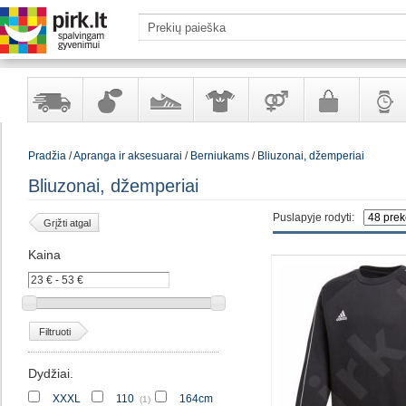
Yra
Kvepalai
Avalynė
Apranga
Prekės
Galanterija
Laikrod
Pradžia
/
Apranga ir aksesuarai
/
Berniukams
/
Bliuzonai, džemperiai
sandėlyje
ir
ir
suaugusiems
ir
kosmetika
aksesuarai
papuoš
Bliuzonai, džemperiai
Puslapyje rodyti:
Grįžti atgal
Kaina
Filtruoti
Dydžiai.
XXXL
110
164cm
(1)