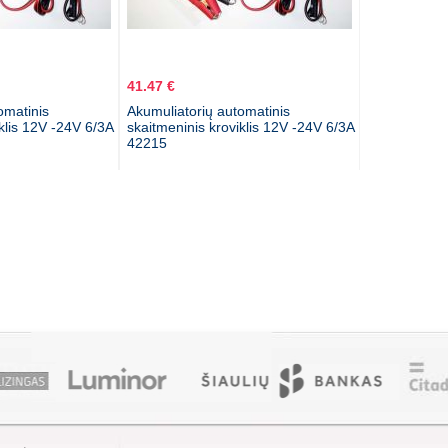
41.47 €
omatinis
Akumuliatorių automatinis
klis 12V -24V 6/3A
skaitmeninis kroviklis 12V -24V 6/3A
42215