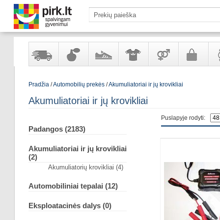
Yra
Kvepalai
Avalynė
Apranga
Prekės
Galanterija
Lai
Pradžia
/
Automobilių prekės
/
Akumuliatoriai ir jų krovikliai
sandėlyje
ir
ir
suaugusiems
ir
kosmetika
aksesuarai
pa
Akumuliatoriai ir jų krovikliai
Puslapyje rodyti:
Padangos (2183)
Akumuliatoriai ir jų krovikliai
(2)
Akumuliatorių krovikliai (4)
Automobiliniai tepalai (12)
Eksploatacinės dalys (0)