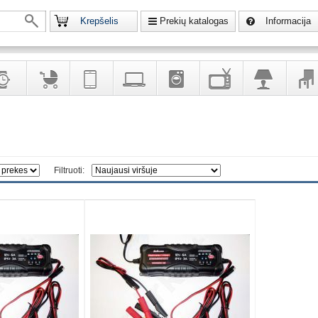
Krepšelis
Prekių katalogas
Informacija
krodžiai
Prekės
Telekomunikacija,
Kompiuterinė
Buitinė
Televizoriai,
Šviestuvai
Baldai
vaikams
navigacija
technika
technika
kita
interj
puošalai
ir ryšio
namų
eleme
priemonės
elektronika
Filtruoti: