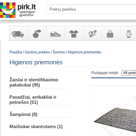
Yra
Kvepalai
Avalynė
Apranga
Prekės
Galanterija
Laikrod
Pradžia
/
Gyvūnų prekės
/
Šunims
/
Higienos priemonės
sandėlyje
ir
ir
suaugusiems
ir
kosmetika
aksesuarai
papuoš
Higienos priemonės
Puslapyje rodyti:
Žaislai ir identifikavimo
pakabukai (95)
Pavadžiai, antkakliai ir
petnešos (51)
Šampūnai (8)
Maišiukai skanėstams (1)