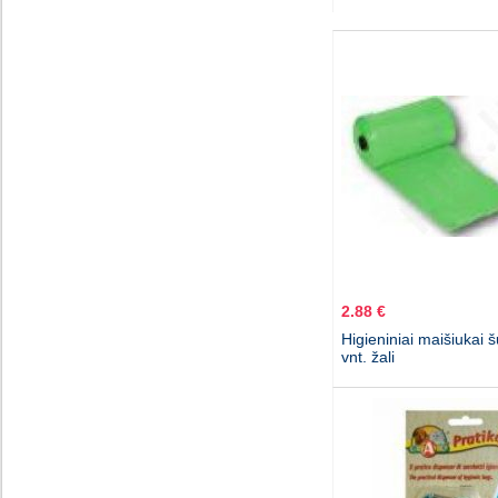
2.88 €
Higieniniai maišiukai 
vnt. žali