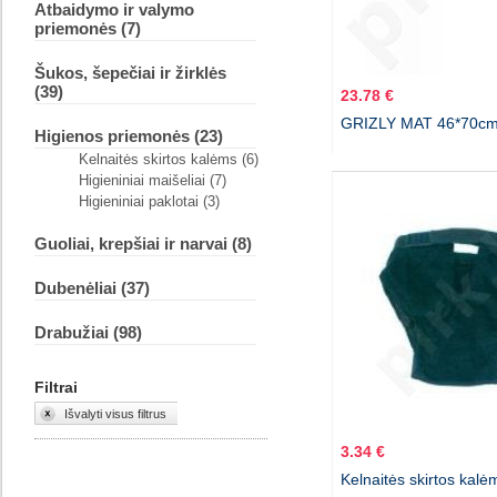
Atbaidymo ir valymo
priemonės (7)
Šukos, šepečiai ir žirklės
(39)
23.78 €
GRIZLY MAT 46*70c
Higienos priemonės (23)
Kelnaitės skirtos kalėms (6)
Higieniniai maišeliai (7)
Higieniniai paklotai (3)
Guoliai, krepšiai ir narvai (8)
Dubenėliai (37)
Drabužiai (98)
Filtrai
Išvalyti visus filtrus
3.34 €
Kelnaitės skirtos kal