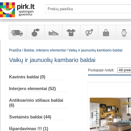
Yra
Kvepalai
Avalynė
Apranga
Prekės
Galanterija
Laikrod
Pradžia
/
Baldai, interjero elementai
/
Vaikų ir jaunuolių kambario baldai
sandėlyje
ir
ir
suaugusiems
ir
kosmetika
aksesuarai
papuoš
Vaikų ir jaunuolių kambario baldai
Puslapyje rodyti:
Kavinės baldai (0)
Interjero elementai (52)
Antikvarinio stiliaus baldai
(6)
Svetainės baldai (44)
Išpardavimas !!! (1)