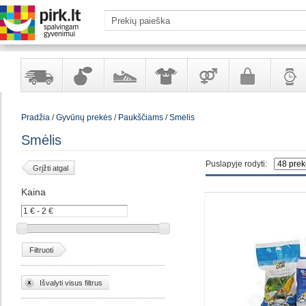
Yra
Kvepalai
Avalynė
Apranga
Prekės
Galanterija
Laikrod
Pradžia
/
Gyvūnų prekės
/
Paukščiams
/
Smėlis
sandėlyje
ir
ir
suaugusiems
ir
kosmetika
aksesuarai
papuoš
Smėlis
Puslapyje rodyti:
Grįžti atgal
Kaina
Filtruoti
Išvalyti visus filtrus