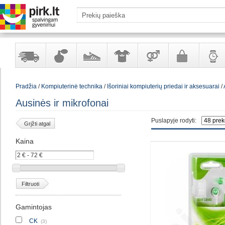
Yra
Kvepalai
Avalynė
Apranga
Prekės
Galanterija
Laikrod
Pradžia
/
Kompiuterinė technika
/
Išoriniai kompiuterių priedai ir aksesuarai
/
sandėlyje
ir
ir
suaugusiems
ir
kosmetika
aksesuarai
papuoš
Ausinės ir mikrofonai
Puslapyje rodyti:
Grįžti atgal
Kaina
Filtruoti
Gamintojas
CK
(3)