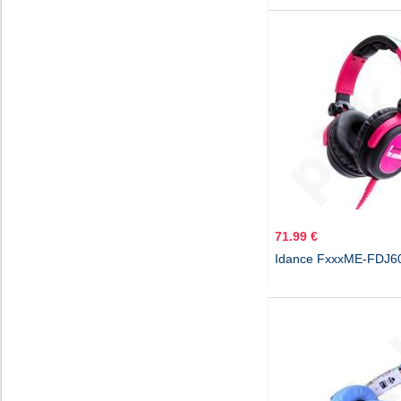
71.99 €
Idance FxxxME-FDJ60