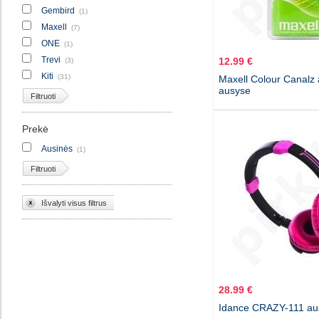
Gembird
(1)
Maxell
(7)
ONE
(1)
Trevi
12.99 €
(3)
Kiti
(31)
Maxell Colour Canalz 
ausyse
Filtruoti
Prekė
Ausinės
(1)
Filtruoti
Išvalyti visus filtrus
28.99 €
Idance CRAZY-111 au