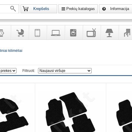
Krepšelis
Prekių katalogas
Informacija
krodžiai
Prekės
Telekomunikacija,
Kompiuterinė
Buitinė
Televizoriai,
Šviestuvai
Baldai
iniai kilimėliai
vaikams
navigacija
technika
technika
kita
interj
puošalai
ir ryšio
namų
eleme
priemonės
elektronika
Filtruoti: