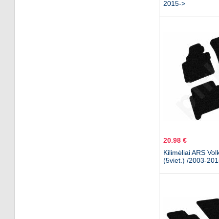
2015->
20.98 €
Kilimėliai ARS Vo
(5viet.) /2003-20