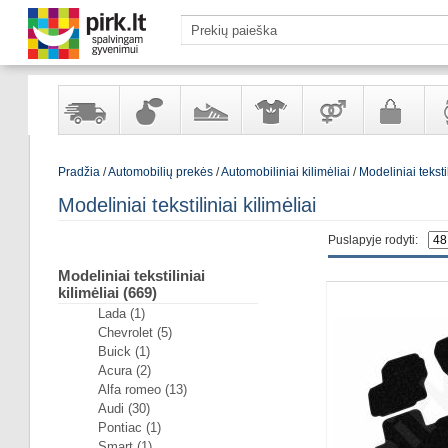
Yra
Kvepalai
Avalynė
Apranga
Prekės
Galanterija
Lai
Pradžia
/
Automobilių prekės
/
Automobiliniai kilimėliai
/
Modeliniai tekstil
sandėlyje
ir
ir
suaugusiems
ir
kosmetika
aksesuarai
pa
Modeliniai tekstiliniai kilimėliai
Puslapyje rodyti:
Modeliniai tekstiliniai
kilimėliai (669)
Lada (1)
Chevrolet (5)
Buick (1)
Acura (2)
Alfa romeo (13)
Audi (30)
Pontiac (1)
Smart (1)