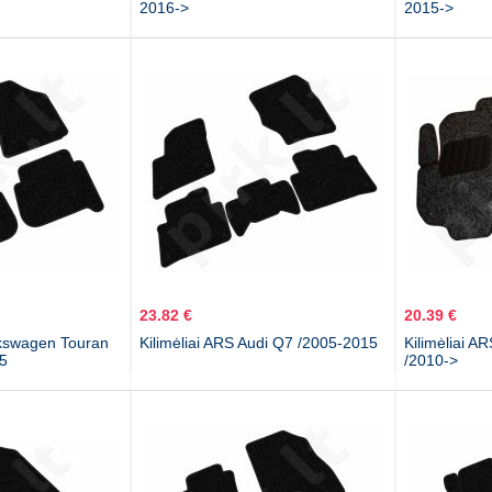
2016->
2015->
23.82 €
20.39 €
lkswagen Touran
Kilimėliai ARS Audi Q7 /2005-2015
Kilimėliai A
15
/2010->