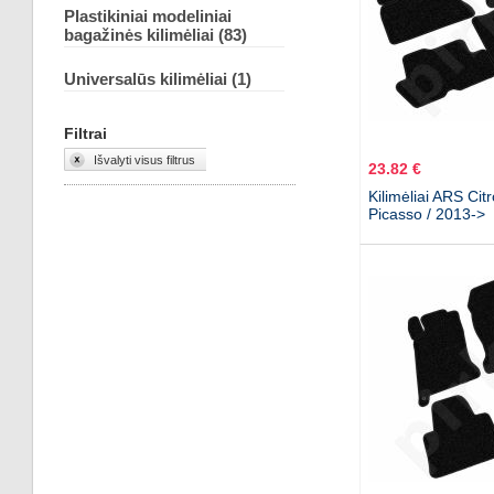
Plastikiniai modeliniai
bagažinės kilimėliai (83)
Universalūs kilimėliai (1)
Filtrai
Išvalyti visus filtrus
23.82 €
Kilimėliai ARS Ci
Picasso / 2013->