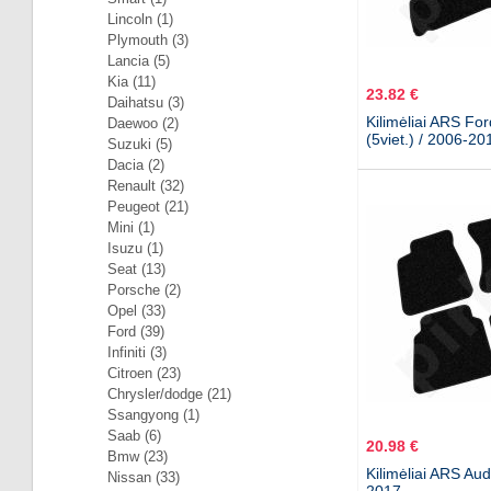
Lincoln (1)
Plymouth (3)
Lancia (5)
Kia (11)
23.82 €
Daihatsu (3)
Kilimėliai ARS Fo
Daewoo (2)
(5viet.) / 2006-20
Suzuki (5)
Dacia (2)
Renault (32)
Peugeot (21)
Mini (1)
Isuzu (1)
Seat (13)
Porsche (2)
Opel (33)
Ford (39)
Infiniti (3)
Citroen (23)
Chrysler/dodge (21)
Ssangyong (1)
Saab (6)
20.98 €
Bmw (23)
Kilimėliai ARS Au
Nissan (33)