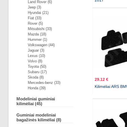
2017
Land Rover (6)
Jeep (3)
Hyundai (21)
Fiat (33)
Rover (5)
Mitsubishi (33)
Mazda (18)
Hummer (1)
Volkswagen (44)
Jaguar (3)
Lexus (10)
Volvo (8)
Toyota (50)
Subaru (17)
Skoda (8)
29.12 €
Mercedes-benz (33)
Kilimėliai ARS BM
Honda (39)
Modeliniai guminiai
kilimėliai (45)
Guminiai modeliniai
bagažinės kilimėliai (8)