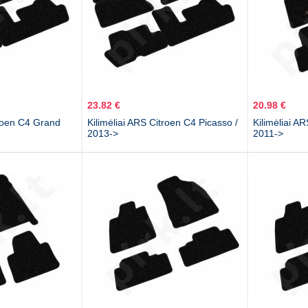
23.82 €
20.98 €
troen C4 Grand
Kilimėliai ARS Citroen C4 Picasso /
Kilimėliai A
2013->
2011->