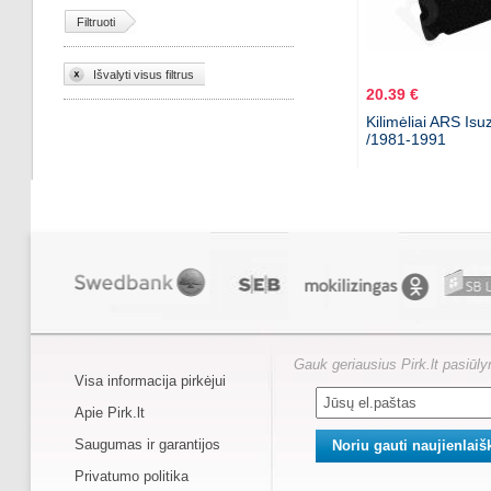
Filtruoti
Išvalyti visus filtrus
20.39 €
Kilimėliai ARS Isu
/1981-1991
Gauk geriausius Pirk.lt pasiūl
Visa informacija pirkėjui
Apie Pirk.lt
Saugumas ir garantijos
Privatumo politika