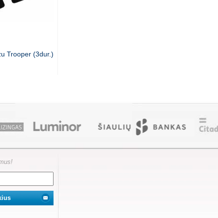
zu Trooper (3dur.)
ymus!