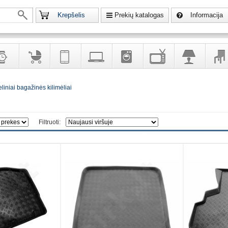
Krepšelis
Prekių katalogas
Informacija
krodžiai
Prekės
Telekomunikacija,
Kompiuterinė
Buitinė
Televizoriai,
Šviestuvai
Baldai
liniai bagažinės kilimėliai
vaikams
navigacija
technika
technika
kita
interj
puošalai
ir ryšio
namų
eleme
priemonės
elektronika
Filtruoti: