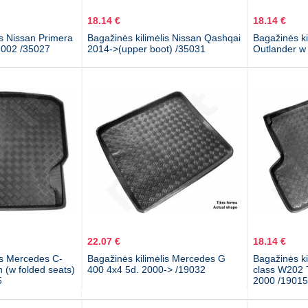
18.14 €
18.14 €
is Nissan Primera
Bagažinės kilimėlis Nissan Qashqai
Bagažinės ki
2002 /35027
2014->(upper boot) /35031
Outlander w 
22.07 €
18.14 €
is Mercedes C-
Bagažinės kilimėlis Mercedes G
Bagažinės ki
 (w folded seats)
400 4x4 5d. 2000-> /19032
class W202 
5
2000 /19015