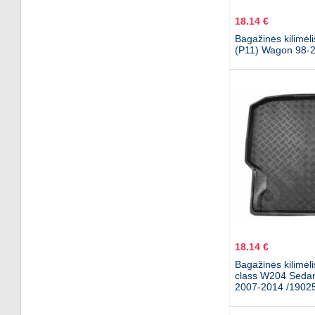
18.14 €
Bagažinės kilimėl
(P11) Wagon 98-
18.14 €
Bagažinės kilimėl
class W204 Sedan
2007-2014 /1902