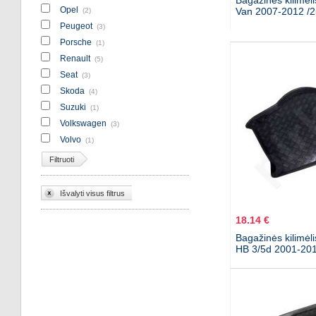
Bagažinės kilimėl
Opel
Van 2007-2012 /
(2)
Peugeot
(3)
Porsche
(1)
Renault
(5)
Seat
(3)
Skoda
(4)
Suzuki
(1)
Volkswagen
(3)
Volvo
(1)
Filtruoti
Išvalyti visus filtrus
18.14 €
Bagažinės kilimėl
HB 3/5d 2001-20