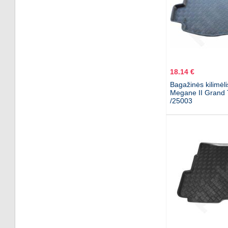
18.14 €
Bagažinės kilimėl
Megane II Grand 
/25003