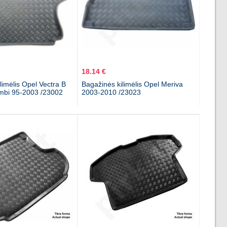
18.14 €
limėlis Opel Vectra B
Bagažinės kilimėlis Opel Meriva
mbi 95-2003 /23002
2003-2010 /23023