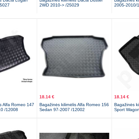
is Dacia Logan
Bagažinės kilimėlis Dacia Duster
Bagažinės k
25027
2WD 2010-> /25029
2005-2010/
18.14 €
18.14 €
is Alfa Romeo 147
Bagažinės kilimėlis Alfa Romeo 156
Bagažinės ki
10 /12008
Sedan 97-2007 /12002
Sport Wagon