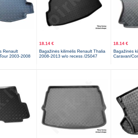
18.14 €
18.14 €
is Renault
Bagažinės kilimėlis Renault Thalia
Bagažinės ki
Tour 2003-2008
2008-2013 w/o recess /25047
Caravan/Co