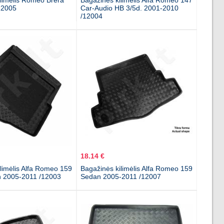
ilimėlis Romeo Brera
Bagažinės kilimėlis Alfa Romeo 147
12005
Car-Audio HB 3/5d. 2001-2010
/12004
18.14 €
limėlis Alfa Romeo 159
Bagažinės kilimėlis Alfa Romeo 159
 2005-2011 /12003
Sedan 2005-2011 /12007