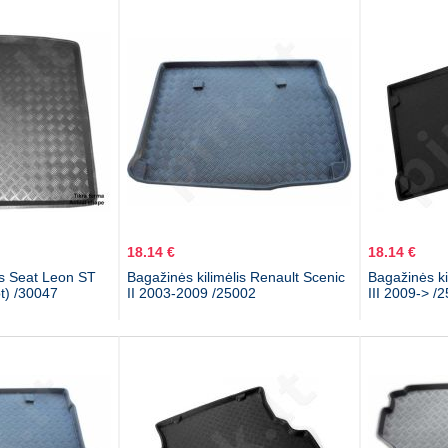
18.14 €
18.14 €
is Seat Leon ST
Bagažinės kilimėlis Renault Scenic
Bagažinės ki
t) /30047
II 2003-2009 /25002
III 2009-> /