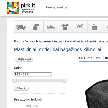
Yra
Kvepalai
Avalynė
Apranga
Prekės
Galanterija
Lai
Pradžia
/
Automobilių prekės
/
Automobiliniai kilimėliai
/
Plastikiniai mode
sandėlyje
ir
ir
suaugusiems
ir
kosmetika
aksesuarai
pa
Plastikiniai modeliniai bagažinės kilimėliai
Puslapyje rodyti:
Grįžti atgal
Kaina
Filtruoti
Pristatymo trukmė
2 - 8 d.d.
(83)