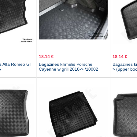
18.14 €
18.14 €
is Alfa Romeo GT
Bagažinės kilimėlis Porsche
Bagažinės ki
6
Cayenne w grill 2010-> /10002
> (upper boo