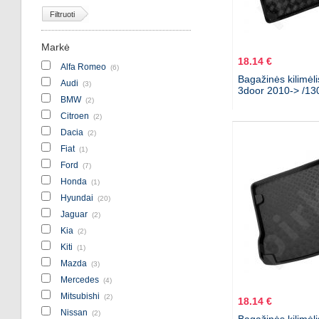
Filtruoti
Markė
18.14 €
Alfa Romeo
(6)
Bagažinės kilimėl
Audi
(3)
3door 2010-> /13
BMW
(2)
Citroen
(2)
Dacia
(2)
Fiat
(1)
Ford
(7)
Honda
(1)
Hyundai
(20)
Jaguar
(2)
Kia
(2)
Kiti
(1)
Mazda
(3)
Mercedes
(4)
Mitsubishi
(2)
18.14 €
Nissan
(2)