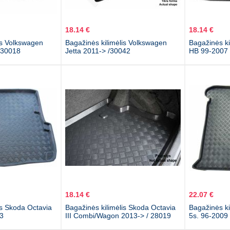
18.14 €
18.14 €
is Volkswagen
Bagažinės kilimėlis Volkswagen
Bagažinės ki
 /30018
Jetta 2011-> /30042
HB 99-2007
18.14 €
22.07 €
is Skoda Octavia
Bagažinės kilimėlis Skoda Octavia
Bagažinės ki
3
III Combi/Wagon 2013-> / 28019
5s. 96-2009