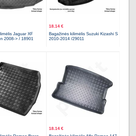
18.14 €
limėlis Jaguar XF
Bagažinės kilimėlis Suzuki Kizashi S
n 2008-> / 18901
2010-2014 /29011
18.14 €