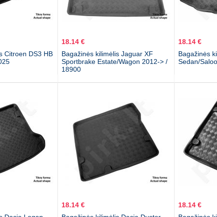
18.14 €
18.14 €
is Citroen DS3 HB
Bagažinės kilimėlis Jaguar XF
Bagažinės ki
025
Sportbrake Estate/Wagon 2012-> /
Sedan/Saloo
18900
18.14 €
18.14 €