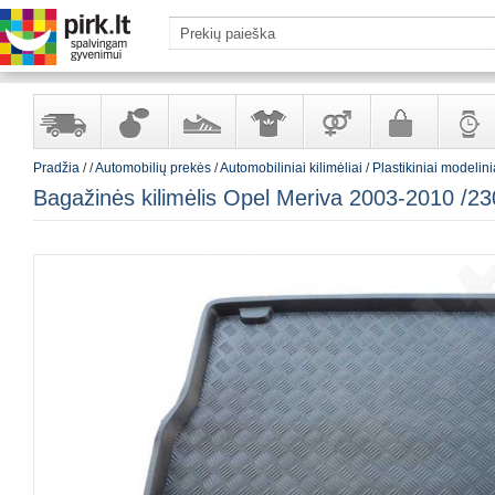
Pradžia
/
/
Automobilių prekės
/
Automobiliniai kilimėliai
/
Plastikiniai modelini
Yra
Kvepalai
Avalynė
Apranga
Prekės
Galanterija
Laikrod
Bagažinės kilimėlis Opel Meriva 2003-2010 /2
sandėlyje
ir
ir
suaugusiems
ir
kosmetika
aksesuarai
papuoš