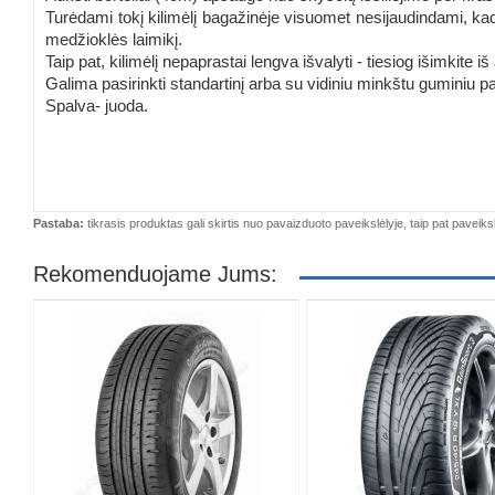
Turėdami tokį kilimėlį bagažinėje visuomet nesijaudindami, ka
medžioklės laimikį.
Taip pat, kilimėlį nepaprastai lengva išvalyti - tiesiog išimkite iš
Galima pasirinkti standartinį arba su vidiniu minkštu guminiu pa
Spalva- juoda.
Pastaba:
tikrasis produktas gali skirtis nuo pavaizduoto paveikslėlyje, taip pat paveiksl
Rekomenduojame Jums: