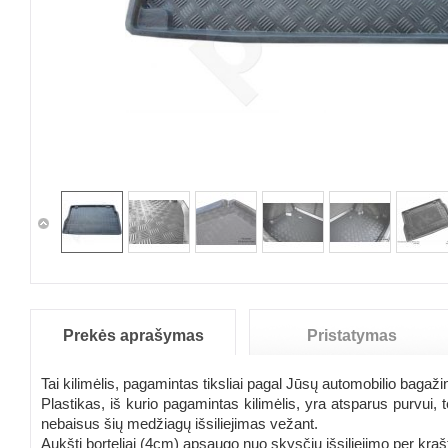
Prekės aprašymas
Pristatymas
Tai kilimėlis, pagamintas tiksliai pagal Jūsų automobilio bagažin
Plastikas, iš kurio pagamintas kilimėlis, yra atsparus purvui
nebaisus šių medžiagų išsiliejimas vežant.
Aukšti borteliai (4cm) apsaugo nuo skysčių išsiliejimo per kraš