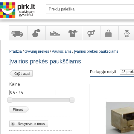
Yra
Kvepalai
Avalynė
Apranga
Prekės
Galanterija
Laikrod
Pradžia
/
Gyvūnų prekės
/
Paukščiams
/
Įvairios prekės paukščiams
sandėlyje
ir
ir
suaugusiems
ir
kosmetika
aksesuarai
papuoš
Įvairios prekės paukščiams
Puslapyje rodyti:
Grįžti atgal
Kaina
Filtruoti
Išvalyti visus filtrus