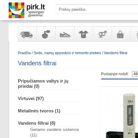
Yra
Kvepalai
Avalynė
Apranga
Prekės
Galanterija
Lai
Pradžia
/
Sodo, namų apyvokos ir remonto prekės
/
Vandens filtrai
sandėlyje
ir
ir
suaugusiems
ir
kosmetika
aksesuarai
pa
Vandens filtrai
Puslapyje rodyti:
Pripučiamos valtys ir jų
priedai (0)
Virtuvei (97)
Metalinės tvoros (1)
Vandens filtrai (8)
Geriamo vandens sistemos
(11)