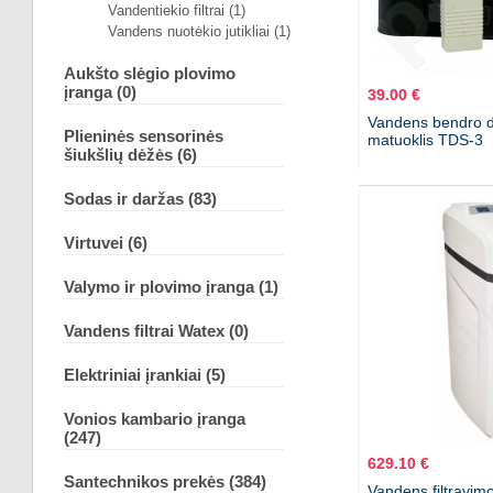
Vandentiekio filtrai (1)
Vandens nuotėkio jutikliai (1)
Aukšto slėgio plovimo
įranga (0)
39.00 €
Vandens bendro 
Plieninės sensorinės
matuoklis TDS-3
šiukšlių dėžės (6)
Sodas ir daržas (83)
Virtuvei (6)
Valymo ir plovimo įranga (1)
Vandens filtrai Watex (0)
Elektriniai įrankiai (5)
Vonios kambario įranga
(247)
629.10 €
Santechnikos prekės (384)
Vandens filtravimo