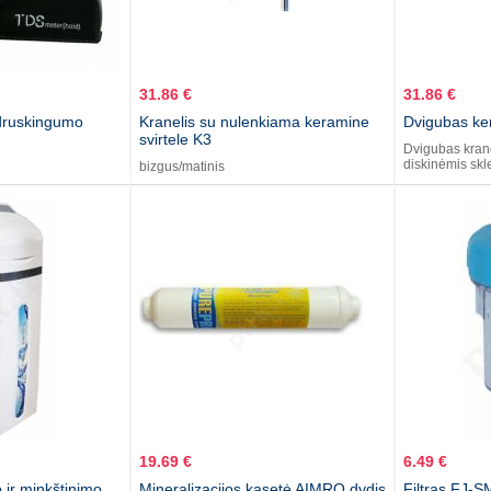
31.86 €
31.86 €
druskingumo
Kranelis su nulenkiama keramine
Dvigubas ke
svirtele K3
Dvigubas kran
diskinėmis skl
bizgus/matinis
19.69 €
6.49 €
 ir minkštinimo
Mineralizacijos kasetė AIMRO dydis
Filtras FJ-