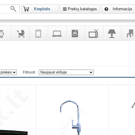
Krepšelis
Prekių katalogas
Informacija
krodžiai
Prekės
Telekomunikacija,
Kompiuterinė
Buitinė
Televizoriai,
Šviestuvai
Baldai
vaikams
navigacija
technika
technika
kita
interj
puošalai
ir ryšio
namų
eleme
priemonės
elektronika
Filtruoti: