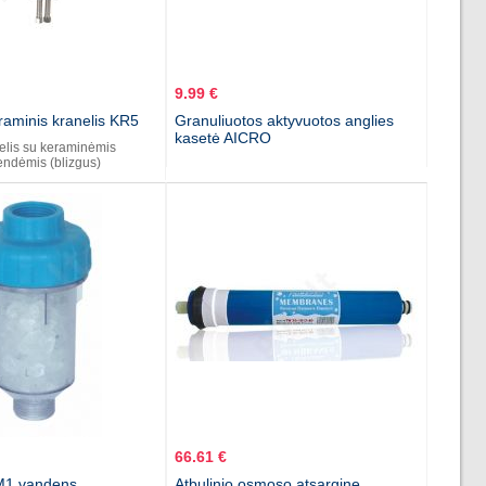
9.99 €
raminis kranelis KR5
Granuliuotos aktyvuotos anglies
kasetė AICRO
elis su keraminėmis
endėmis (blizgus)
66.61 €
SM1 vandens
Atbulinio osmoso atsargine