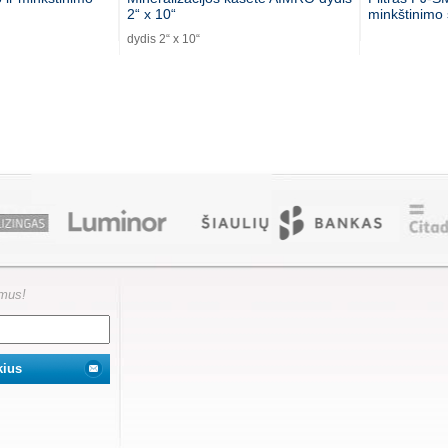
2“ x 10“
minkštinimo
dydis 2“ x 10“
ymus!