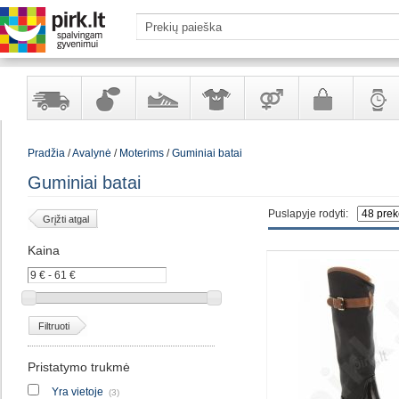
Yra
Kvepalai
Avalynė
Apranga
Prekės
Galanterija
Laikrod
Pradžia
/
Avalynė
/
Moterims
/
Guminiai batai
sandėlyje
ir
ir
suaugusiems
ir
kosmetika
aksesuarai
papuoš
Guminiai batai
Puslapyje rodyti:
Grįžti atgal
Kaina
Filtruoti
Pristatymo trukmė
Yra vietoje
(3)