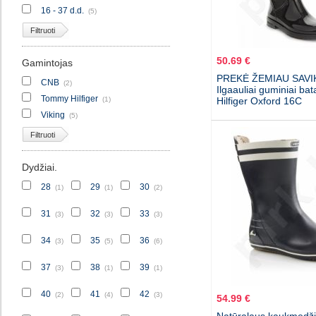
16 - 37 d.d.
(5)
Filtruoti
50.69 €
Gamintojas
PREKĖ ŽEMIAU SAVI
CNB
(2)
Ilgaauliai guminiai b
Tommy Hilfiger
(1)
Hilfiger Oxford 16C
Viking
(5)
Filtruoti
Dydžiai.
28
29
30
(1)
(1)
(2)
31
32
33
(3)
(3)
(3)
34
35
36
(3)
(5)
(6)
37
38
39
(3)
(1)
(1)
40
41
42
(2)
(4)
(3)
54.99 €