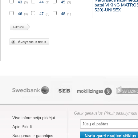
Natūralaus kaukmedži
43
44
45
(3)
(2)
(3)
batai VIKING MATROS
520)-UNISEX
46
47
48
(3)
(3)
(1)
Filtruoti
Išvalyti visus filtrus
Gauk geriausius Pirk.lt pasiūlymus!
Visa informacija pirkėjui
Apie Pirk.lt
Saugumas ir garantijos