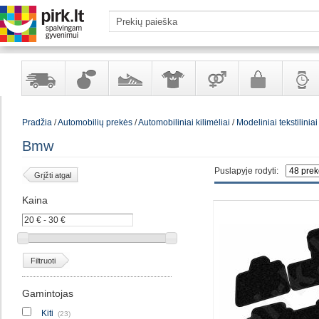
Yra
Kvepalai
Avalynė
Apranga
Prekės
Galanterija
Laikrod
Pradžia
/
Automobilių prekės
/
Automobiliniai kilimėliai
/
Modeliniai tekstiliniai 
sandėlyje
ir
ir
suaugusiems
ir
kosmetika
aksesuarai
papuoš
Bmw
Puslapyje rodyti:
Grįžti atgal
Kaina
Filtruoti
Gamintojas
Kiti
(23)