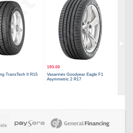
193.00
20.39
ing TransTech II R15
Vasarinės Goodyear Eagle F1
Kilimė
Asymmetric 2 R17
2008-