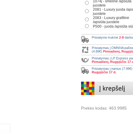
1074j - smėlinė /apsiūta
juostele
2081 - Luxury juoda /aps
juostele
2083 - Luxury grafitinė
/apsiūta juostele
P500 - juoda /apsiūta siū
Pristatymo trukmė
2-8
darbo
Pristatymas į OMNIVA pašt
(4.89€)
Pirmadienį, Rugpjū
Pristatymas į LP Express p
Pirmadienį, Rugpjūčio 17 
Pristatymas į namus (7.99€
Rugpjūčio 17 d.
Prekės kodas:
463.9985