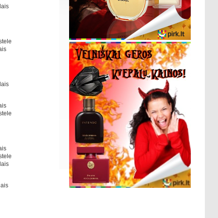
lais
stele
ais
lais
ais
stele
ais
stele
lais
lais