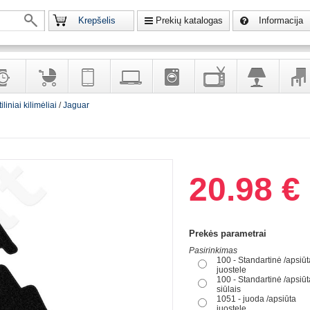
Krepšelis
Prekių katalogas
Informacija
liniai kilimėliai
/
Jaguar
krodžiai
Prekės
Telekomunikacija,
Kompiuterinė
Buitinė
Televizoriai,
Šviestuvai
Baldai
vaikams
navigacija
technika
technika
kita
interj
puošalai
ir ryšio
namų
eleme
priemonės
elektronika
20.98 €
Prekės parametrai
Pasirinkimas
100 - Standartinė /apsiūt
juostele
100 - Standartinė /apsiūt
siūlais
1051 - juoda /apsiūta
juostele