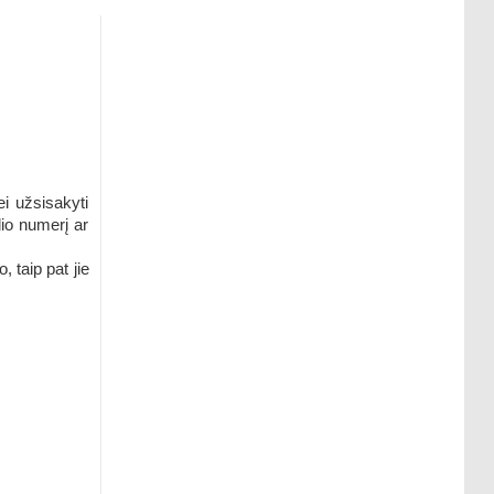
i užsisakyti
lio numerį ar
 taip pat jie