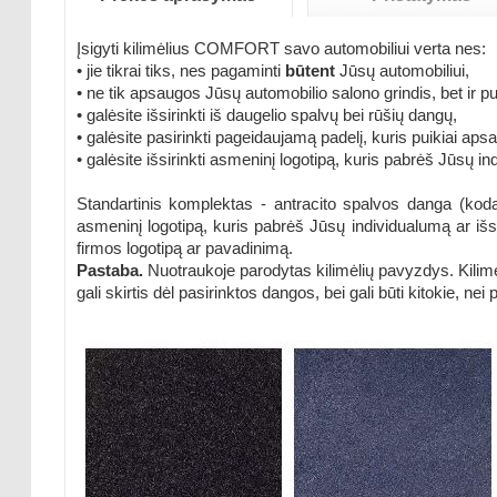
Įsigyti kilimėlius COMFORT savo automobiliui verta nes:
• jie tikrai tiks, nes pagaminti
būtent
Jūsų automobiliui,
• ne tik apsaugos Jūsų automobilio salono grindis, bet ir pu
• galėsite išsirinkti iš daugelio spalvų bei rūšių dangų,
• galėsite pasirinkti pageidaujamą padelį, kuris puikiai apsa
• galėsite išsirinkti asmeninį logotipą, kuris pabrėš Jūsų i
Standartinis komplektas - antracito spalvos danga (kodas
asmeninį logotipą, kuris pabrėš Jūsų individualumą ar išsk
firmos logotipą ar pavadinimą.
Pastaba.
Nuotraukoje parodytas kilimėlių pavyzdys. Kilimėl
gali skirtis dėl pasirinktos dangos, bei gali būti kitokie, nei