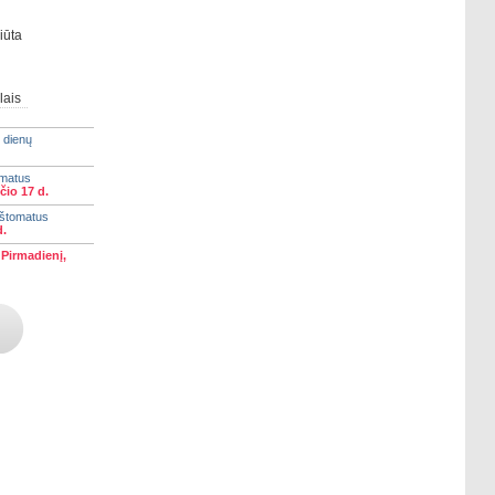
iūta
lais
 dienų
omatus
čio 17 d.
aštomatus
d.
)
Pirmadienį,