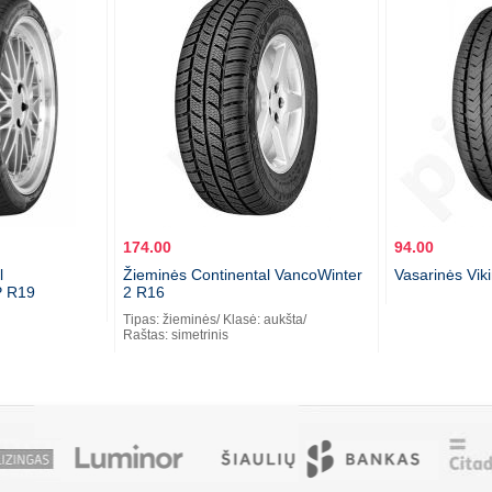
174.00
94.00
l
Žieminės Continental VancoWinter
Vasarinės Vik
P R19
2 R16
Tipas: žieminės/ Klasė: aukšta/
Raštas: simetrinis