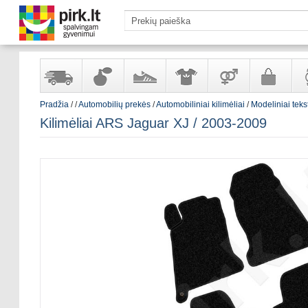
Pradžia
/
/
Automobilių prekės
/
Automobiliniai kilimėliai
/
Modeliniai teksti
Yra
Kvepalai
Avalynė
Apranga
Prekės
Galanterija
Lai
Kilimėliai ARS Jaguar XJ / 2003-2009
sandėlyje
ir
ir
suaugusiems
ir
kosmetika
aksesuarai
pa