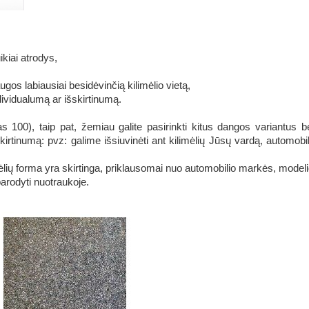
ikiai atrodys,
ugos labiausiai besidėvinčią kilimėlio vietą,
ndividualumą ar išskirtinumą.
 100), taip pat, žemiau galite pasirinkti kitus dangos variantus be
irtinumą: pvz: galime išsiuvinėti ant kilimėlių Jūsų vardą, automobi
ių forma yra skirtinga, priklausomai nuo automobilio markės, modelio,
 parodyti nuotraukoje.