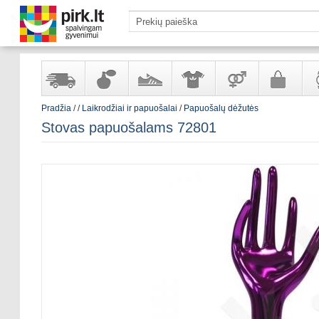
Pradžia
/
/
Laikrodžiai ir papuošalai
/
Papuošalų dėžutės
Yra
Kvepalai
Avalynė
Apranga
Prekės
Galanterija
Lai
Stovas papuošalams 72801
sandėlyje
ir
ir
suaugusiems
ir
kosmetika
aksesuarai
pa