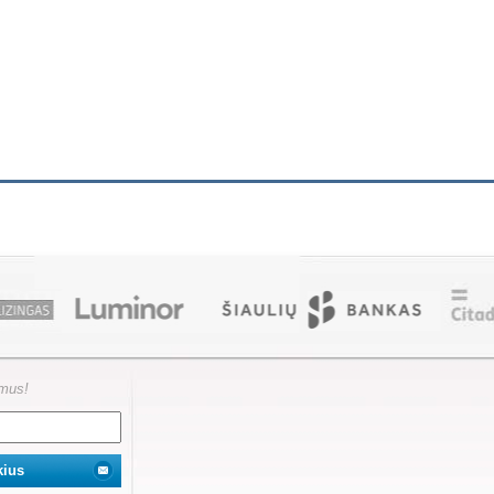
ymus!