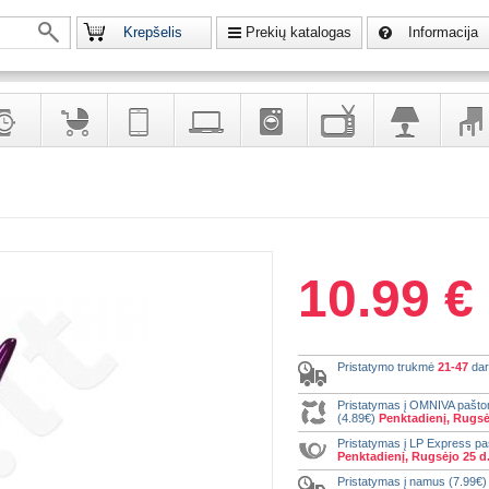
Krepšelis
Prekių katalogas
Informacija
krodžiai
Prekės
Telekomunikacija,
Kompiuterinė
Buitinė
Televizoriai,
Šviestuvai
Baldai
vaikams
navigacija
technika
technika
kita
interj
puošalai
ir ryšio
namų
eleme
priemonės
elektronika
10.99 €
Pristatymo trukmė
21-47
dar
Pristatymas į OMNIVA pašt
(4.89€)
Penktadienį, Rugsė
Pristatymas į LP Express p
Penktadienį, Rugsėjo 25 d
Pristatymas į namus (7.99€)