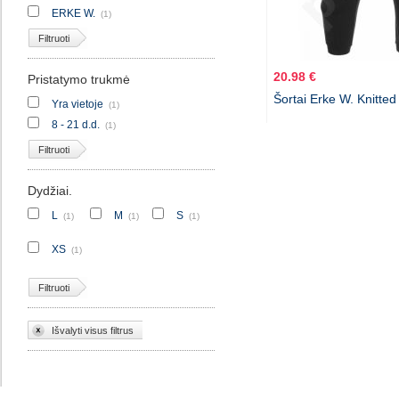
ERKE W.
(1)
Filtruoti
20.98 €
Pristatymo trukmė
Šortai Erke W. Knitted
Yra vietoje
(1)
8 - 21 d.d.
(1)
Filtruoti
Dydžiai.
L
M
S
(1)
(1)
(1)
XS
(1)
Filtruoti
Išvalyti visus filtrus