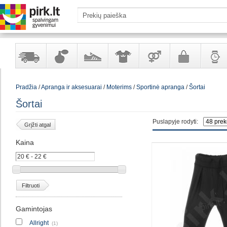
Yra
Kvepalai
Avalynė
Apranga
Prekės
Galanterija
Laikrod
Pradžia
/
Apranga ir aksesuarai
/
Moterims
/
Sportinė apranga
/
Šortai
sandėlyje
ir
ir
suaugusiems
ir
kosmetika
aksesuarai
papuoš
Šortai
Puslapyje rodyti:
Grįžti atgal
Kaina
Filtruoti
Gamintojas
Allright
(1)