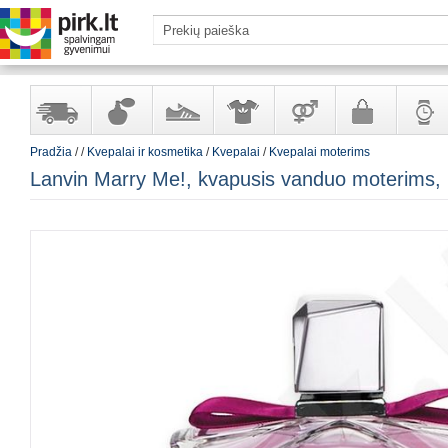
Pradžia
/
/
Kvepalai ir kosmetika
/
Kvepalai
/
Kvepalai moterims
Yra
Kvepalai
Avalynė
Apranga
Prekės
Galanterija
Laikrod
Lanvin Marry Me!, kvapusis vanduo moterims, 7
sandėlyje
ir
ir
suaugusiems
ir
kosmetika
aksesuarai
papuoš