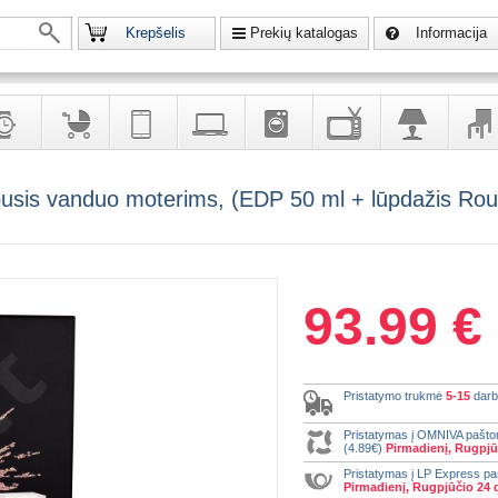
Krepšelis
Prekių katalogas
Informacija
krodžiai
Prekės
Telekomunikacija,
Kompiuterinė
Buitinė
Televizoriai,
Šviestuvai
Baldai
apusis vanduo moterims, (EDP 50 ml + lūpdažis Ro
vaikams
navigacija
technika
technika
kita
interj
puošalai
ir ryšio
namų
eleme
priemonės
elektronika
93.99 €
Pristatymo trukmė
5-15
darb
Pristatymas į OMNIVA pašt
(4.89€)
Pirmadienį, Rugpjū
Pristatymas į LP Express p
Pirmadienį, Rugpjūčio 24 