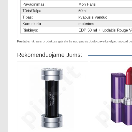
Pavadinimas:
Mon Paris
Tūris/Talpa:
50ml
Tipas:
kvapusis vanduo
Kam skirta:
moterims
Rinkinys:
EDP 50 ml + lūpdažis Rouge Vo
Pastaba:
tikrasis produktas gali skirtis nuo pavaizduoto paveikslėlyje, taip pat pa
Rekomenduojame Jums: