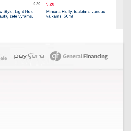
9.20
9.28
14.19
 Style, Light Hold
Minions Fluffy, tualetinis vanduo
Pascal
laukų želė vyrams,
vaikams, 50ml
tualet