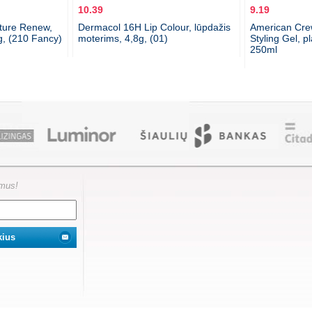
10.39
9.19
ture Renew,
Dermacol 16H Lip Colour, lūpdažis
American Crew
g, (210 Fancy)
moterims, 4,8g, (01)
Styling Gel, p
250ml
ymus!