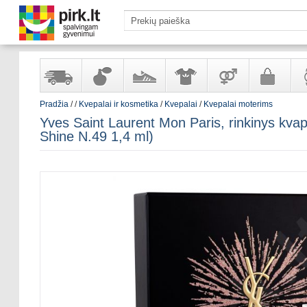
Pradžia
/
/
Kvepalai ir kosmetika
/
Kvepalai
/
Kvepalai moterims
Yra
Kvepalai
Avalynė
Apranga
Prekės
Galanterija
Lai
Yves Saint Laurent Mon Paris, rinkinys kv
sandėlyje
ir
ir
suaugusiems
ir
Shine N.49 1,4 ml)
kosmetika
aksesuarai
pa