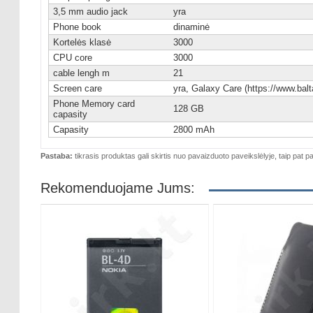
3,5 mm audio jack
yra
Phone book
dinaminė
Kortelės klasė
3000
CPU core
3000
cable lengh m
21
Screen care
yra, Galaxy Care (https://www.balta
Phone Memory card
128 GB
capasity
Capasity
2800 mAh
Pastaba:
tikrasis produktas gali skirtis nuo pavaizduoto paveikslėlyje, taip pat pa
Rekomenduojame Jums: