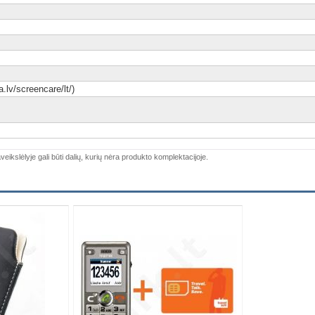
.lv/screencare/lt/)
veikslėlyje gali būti dalių, kurių nėra produkto komplektacijoje.