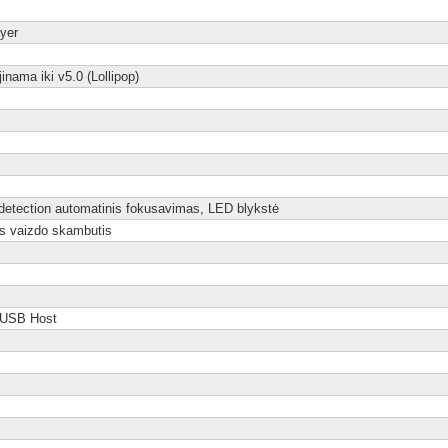
yer
inama iki v5.0 (Lollipop)
detection automatinis fokusavimas, LED blykstė
s vaizdo skambutis
 USB Host