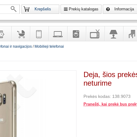
Krepšelis
Prekių katalogas
Informacija
efonai ir navigacijos
/
Mobilieji telefonai
krodžiai
Prekės
Telekomunikacija,
Kompiuterinė
Buitinė
Televizoriai,
Šviestuvai
Baldai
vaikams
navigacija
technika
technika
kita
interj
puošalai
ir ryšio
namų
eleme
priemonės
elektronika
Deja, šios prekė
neturime
Prekės kodas:
138.9073
Pranešti, kai prekė bus pre