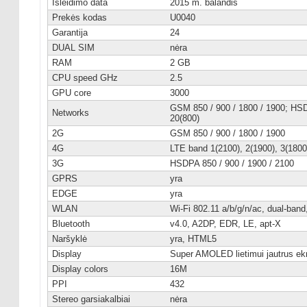
Išleidimo data
2015 m. balandis
Prekės kodas
U0040
Garantija
24
DUAL SIM
nėra
RAM
2 GB
CPU speed GHz
2.5
GPU core
3000
GSM 850 / 900 / 1800 / 1900; HSDP
Networks
20(800)
2G
GSM 850 / 900 / 1800 / 1900
4G
LTE band 1(2100), 2(1900), 3(1800)
3G
HSDPA 850 / 900 / 1900 / 2100
GPRS
yra
EDGE
yra
WLAN
Wi-Fi 802.11 a/b/g/n/ac, dual-band,
Bluetooth
v4.0, A2DP, EDR, LE, apt-X
Naršyklė
yra, HTML5
Display
Super AMOLED lietimui jautrus ek
Display colors
16M
PPI
432
Stereo garsiakalbiai
nėra