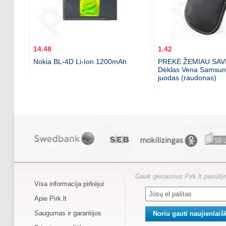
14.48
1.42
Nokia BL-4D Li-Ion 1200mAh
PREKĖ ŽEMIAU SAV
Dėklas Vena Samsun
juodas (raudonas)
Gauk geriausius Pirk.lt pasiūl
Visa informacija pirkėjui
Apie Pirk.lt
Saugumas ir garantijos