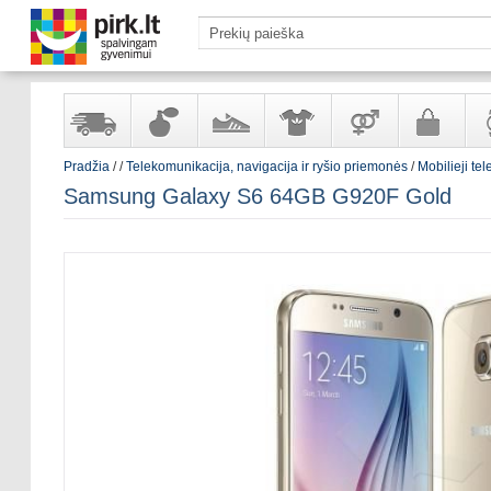
Pradžia
/
/
Telekomunikacija, navigacija ir ryšio priemonės
/
Mobilieji tel
Yra
Kvepalai
Avalynė
Apranga
Prekės
Galanterija
Lai
Samsung Galaxy S6 64GB G920F Gold
sandėlyje
ir
ir
suaugusiems
ir
kosmetika
aksesuarai
pa