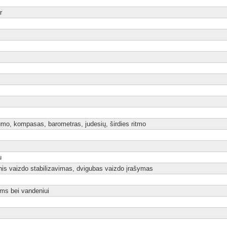
r
mo, kompasas, barometras, judesių, širdies ritmo
u
s vaizdo stabilizavimas, dvigubas vaizdo įrašymas
ėms bei vandeniui