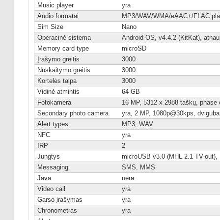
Music player
yra
Audio formatai
MP3/WAV/WMA/eAAC+/FLAC pla
Sim Size
Nano
Operacinė sistema
Android OS, v4.4.2 (KitKat), atnauj
Memory card type
microSD
Įrašymo greitis
3000
Nuskaitymo greitis
3000
Kortelės talpa
3000
Vidinė atmintis
64 GB
Fotokamera
16 MP, 5312 x 2988 taškų, phase 
Secondary photo camera
yra, 2 MP, 1080p@30kps, dviguba
Alert types
MP3, WAV
NFC
yra
IRP
2
Jungtys
microUSB v3.0 (MHL 2.1 TV-out),
Messaging
SMS, MMS
Java
nėra
Video call
yra
Garso įrašymas
yra
Chronometras
yra