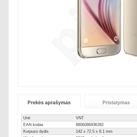
Prekės aprašymas
Pristatymas
Unit
VNT
EAN kodas
8806086936392
Korpuso dydis
142 x 72.5 x 8.1 mm