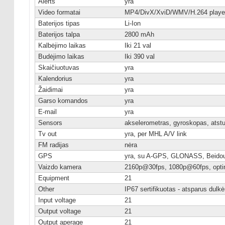
Alerts
yra
Video formatai
MP4/DivX/XviD/WMV/H.264 playe
Baterijos tipas
Li-Ion
Baterijos talpa
2800 mAh
Kalbėjimo laikas
Iki 21 val
Budėjimo laikas
Iki 390 val
Skaičiuotuvas
yra
Kalendorius
yra
Žaidimai
yra
Garso komandos
yra
E-mail
yra
Sensors
akselerometras, gyroskopas, atstu
Tv out
yra, per MHL A/V link
FM radijas
nėra
GPS
yra, su A-GPS, GLONASS, Beido
Vaizdo kamera
2160p@30fps, 1080p@60fps, optini
Equipment
21
Other
IP67 sertifikuotas - atsparus dulk
Input voltage
21
Output voltage
21
Output aperage
21