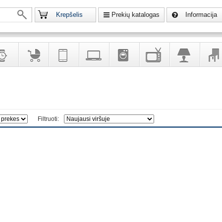
Krepšelis
Prekių katalogas
Informacija
krodžiai
Prekės
Telekomunikacija,
Kompiuterinė
Buitinė
Televizoriai,
Šviestuvai
Baldai
vaikams
navigacija
technika
technika
kita
interj
puošalai
ir ryšio
namų
eleme
priemonės
elektronika
Filtruoti: