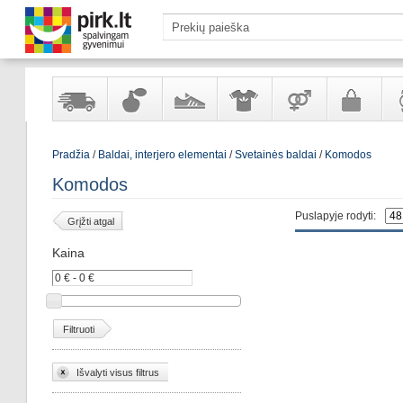
Yra
Kvepalai
Avalynė
Apranga
Prekės
Galanterija
Lai
Pradžia
/
Baldai, interjero elementai
/
Svetainės baldai
/
Komodos
sandėlyje
ir
ir
suaugusiems
ir
kosmetika
aksesuarai
pa
Komodos
Puslapyje rodyti:
Grįžti atgal
Kaina
Filtruoti
Išvalyti visus filtrus