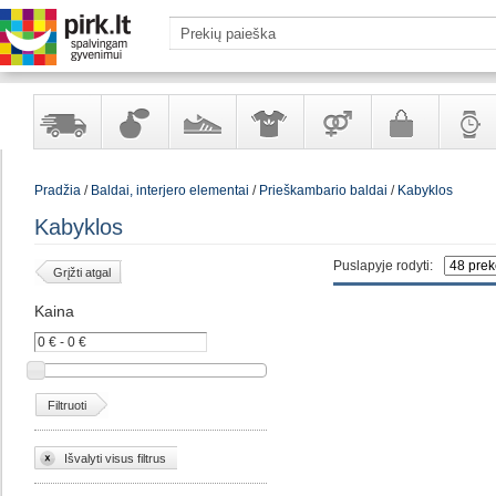
Yra
Kvepalai
Avalynė
Apranga
Prekės
Galanterija
Laikrod
Pradžia
/
Baldai, interjero elementai
/
Prieškambario baldai
/
Kabyklos
sandėlyje
ir
ir
suaugusiems
ir
kosmetika
aksesuarai
papuoš
Kabyklos
Puslapyje rodyti:
Grįžti atgal
Kaina
Filtruoti
Išvalyti visus filtrus