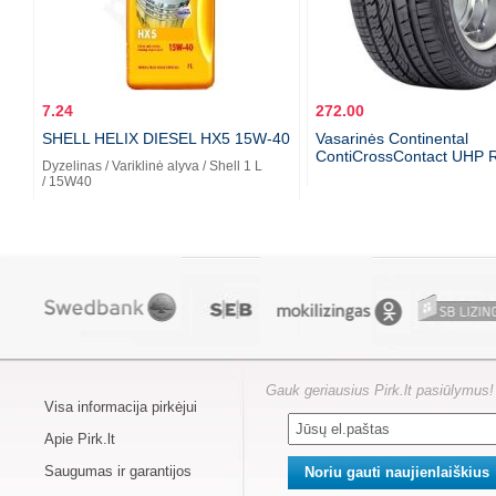
7.24
272.00
SHELL HELIX DIESEL HX5 15W-40
Vasarinės Continental
ContiCrossContact UHP 
Dyzelinas / Variklinė alyva / Shell 1 L
/ 15W40
Gauk geriausius Pirk.lt pasiūlymus!
Visa informacija pirkėjui
Apie Pirk.lt
Saugumas ir garantijos