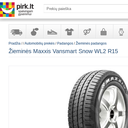
Pradžia
/
/
Automobilių prekės
/
Padangos
/
Žieminės padangos
Yra
Kvepalai
Avalynė
Apranga
Prekės
Galanterija
Laikrod
Žieminės Maxxis Vansmart Snow WL2 R15
sandėlyje
ir
ir
suaugusiems
ir
kosmetika
aksesuarai
papuoš