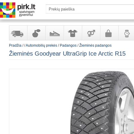
Pradžia
/
/
Automobilių prekės
/
Padangos
/
Žieminės padangos
Yra
Kvepalai
Avalynė
Apranga
Prekės
Galanterija
Laikrod
Žieminės Goodyear UltraGrip Ice Arctic R15
sandėlyje
ir
ir
suaugusiems
ir
kosmetika
aksesuarai
papuoš