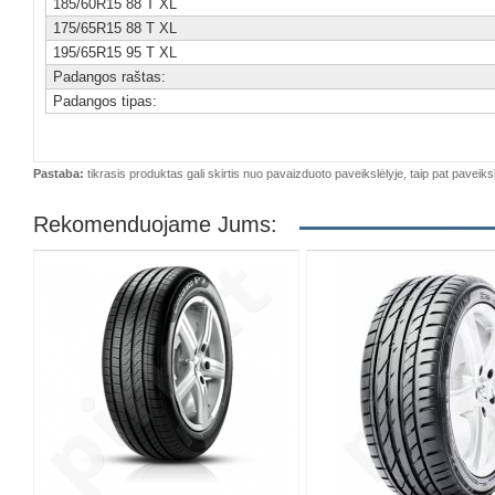
185/60R15 88 T XL
175/65R15 88 T XL
195/65R15 95 T XL
Padangos raštas:
Padangos tipas:
Pastaba:
tikrasis produktas gali skirtis nuo pavaizduoto paveikslėlyje, taip pat paveiksl
Rekomenduojame Jums: