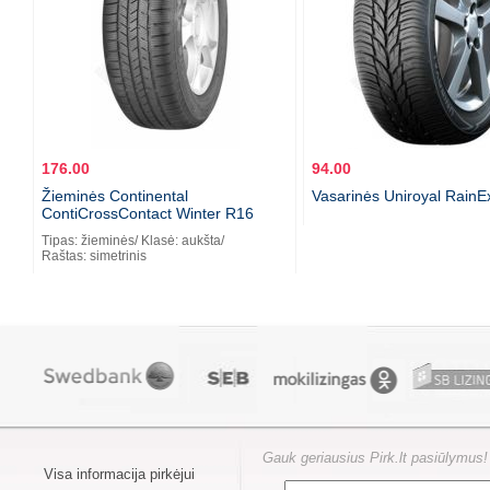
176.00
94.00
Žieminės Continental
Vasarinės Uniroyal RainE
ContiCrossContact Winter R16
Tipas: žieminės/ Klasė: aukšta/
Raštas: simetrinis
Gauk geriausius Pirk.lt pasiūlymus!
Visa informacija pirkėjui