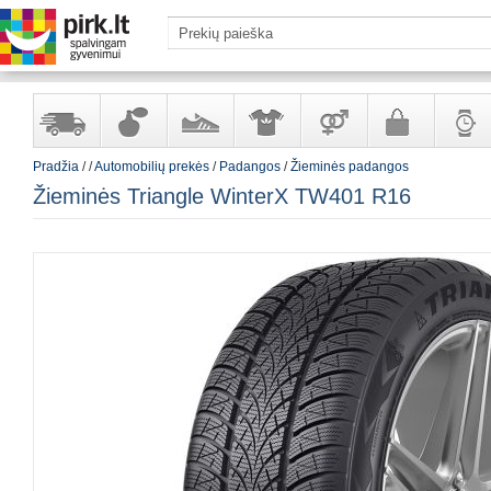
Pradžia
/
/
Automobilių prekės
/
Padangos
/
Žieminės padangos
Yra
Kvepalai
Avalynė
Apranga
Prekės
Galanterija
Laikrod
Žieminės Triangle WinterX TW401 R16
sandėlyje
ir
ir
suaugusiems
ir
kosmetika
aksesuarai
papuoš